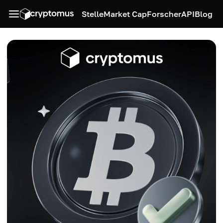
Stelle
Market Cap
Forscher
API
Blog