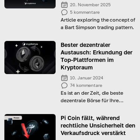
20. November 2025
5
kommentare
Article exploring the concept of
a Bart Simpson trading pattern.
Bester dezentraler
Austausch: Erkundung der
Top-Plattformen im
Kryptoraum
10. Januar 2024
74
kommentare
Es ist an der Zeit, die beste
dezentrale Börse für Ihre
Bedürfnisse auszuwählen.
Lesen Sie den Artikel und
Pi Coin fällt, während
erfahren Sie mehr über diesen
rechtliche Unsicherheit den
Krypto-Handelsservice
Verkaufsdruck verstärkt