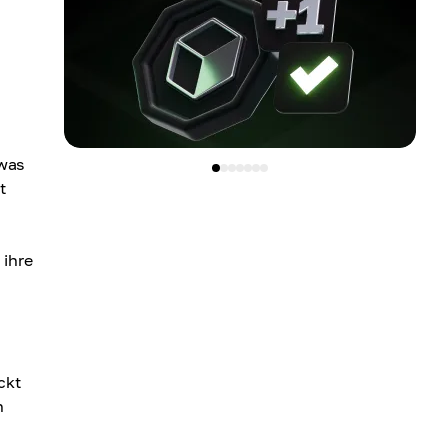
 was
t
 ihre
ckt
n