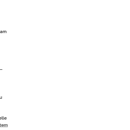
e am
 —
zu
elle
tem