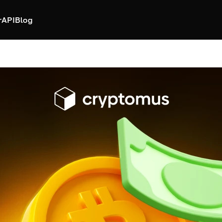
r
API
Blog