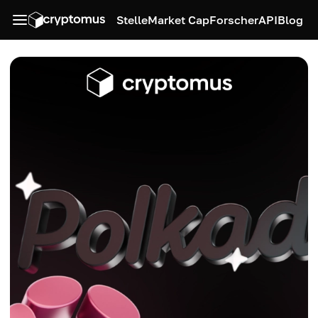
Stelle
Market Cap
Forscher
API
Blog