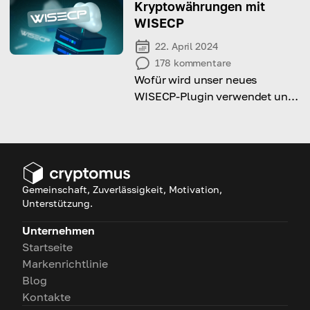
Kryptowährungen mit
WISECP
22. April 2024
178
kommentare
Wofür wird unser neues
WISECP-Plugin verwendet und
welche Vorteile bietet es?
Lesen Sie diesen Artikel, um es
zu erfahren!
Gemeinschaft, Zuverlässigkeit, Motivation,
Unterstützung.
Unternehmen
Startseite
Markenrichtlinie
Blog
Kontakte