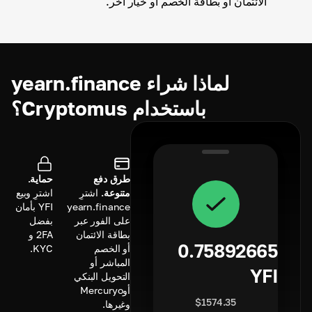
الائتمان أو بطاقة الخصم أو خيار آخر.
لماذا شراء yearn.finance
باستخدام Cryptomus؟
طرق دفع
حماية.
متنوعة.
اشترِ
اشترِ وبيع
yearn.finance
YFI بأمان
على الفور عبر
بفضل
بطاقة الائتمان
2FA و
0.75892665
أو الخصم
KYC.
المباشر أو
YFI
التحويل البنكي
أوMercuryo
$
1574.35
وغيرها.