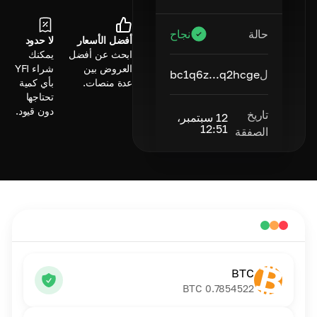
حالة
نجاح
أفضل الأسعار
لا حدود
ابحث عن أفضل
يمكنك
العروض بين
شراء YFI
ل
bc1q6z...q2hcge
عدة منصات.
بأي كمية
تحتاجها
دون قيود.
تاريخ
12 سبتمبر،
12:51
الصفقة
BTC
BTC
0.7854522