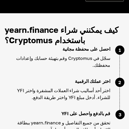
كيف يمكنني شراء yearn.finance
باستخدام Cryptomus؟
احصل على محفظة مجانية
1
سجّل في Cryptomus وقم بتهيئة حسابك وإعدادات
محفظتك.
اختر عملتك الرقمية
2
اختر أحد أساليب شراء العملات المشفرة واختر YFI
للشراء. أدخل مبلغ YFI واختر طريقة الدفع.
قم بالدفع واحصل على YFI
3
تحقق من جميع التفاصيل و yearn.finance ببطاقة