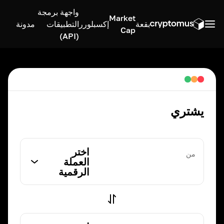
واجهة برمجة
Market
بقعة
إكسبلورر
التطبيقات
مدونة
Cap
(API)
يشتري
اختر
من
العملة
الرقمية