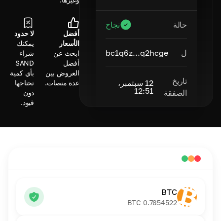
حالة
نجاح
أفضل
لا حدود
الأسعار
يمكنك
ل
bc1q6z...q2hcge
ابحث عن
شراء
أفضل
SAND
العروض بين
بأي كمية
تاريخ
12 سبتمبر،
عدة منصات.
تحتاجها
12:51
الصفقة
دون
قيود.
BTC
BTC
0.7854522