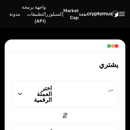
واجهة برمجة
Market
بقعة
إكسبلورر
التطبيقات
مدونة
Cap
(API)
يشتري
اختر
من
العملة
الرقمية