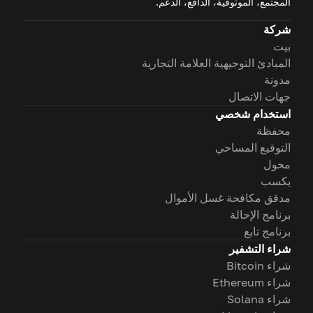
المجتمع، الموثوقية، الدافع، الدعم.
شركة
بيت
المبادئ التوجيهية العلامة التجارية
مدونة
جهات الاتصال
استخدام شخصي
محفظة
التوقيع المساحي
محول
يكسب
مدقق مكافحة غسل الأموال
برنامج الإحالة
برنامج تابع
شراء التشفير
شراء Bitcoin
شراء Ethereum
شراء Solana