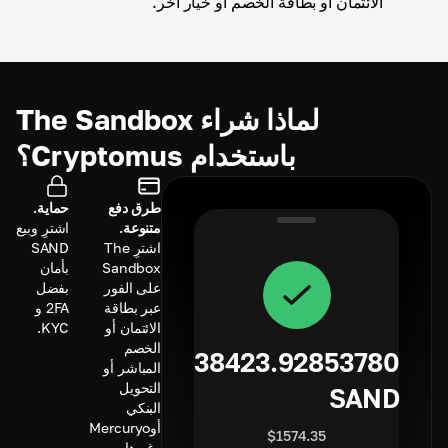
الائتمان أو بطاقة الخصم أو خيار آخر.
لماذا شراء The Sandbox
باستخدام Cryptomus؟
طرق دفع
حماية.
متنوعة.
اشترِ وبيع
اشترِ The
SAND
Sandbox
بأمان
على الفور
بفضل
عبر بطاقة
2FA و
الائتمان أو
KYC.
الخصم
38423.92853780
المباشر أو
التحويل
SAND
البنكي
أوMercuryo
$
1574.35
وغيرها.