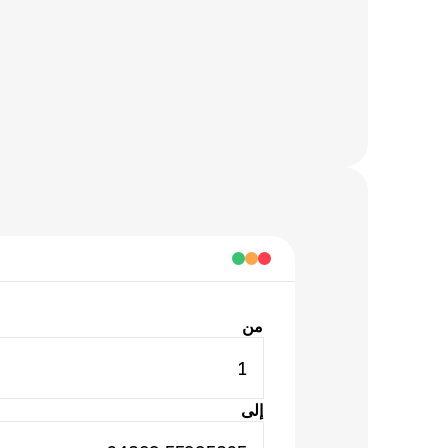
من
1
إلى