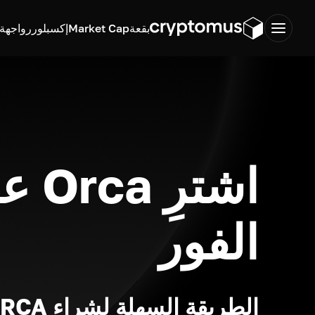
بقعة
Market Cap
إكسبلورر
واجهة ب
اشترِ a
الفور
الطريقة السهلة لشراء ORCA