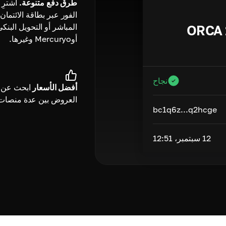
طرق دفع متنوعة.
الفور عبر بطاقة الائتمان
المباشر أو التحويل البنك
ORCA
أوMercuryo وغيرها.
نجاح
أفضل الأسعار
ابحث عن 
العروض بين عدة منصات
bc1q6z...q2hcge
12 سبتمبر، 12:51