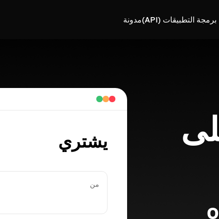
رمجة التطبيقات (API)
مدونة
Orc على
يشتري
من