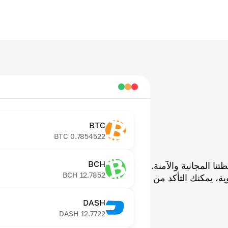
BTC
BTC
0.7854522
BCH
ا المجانية والآمنة.
BCH
12.7852
ية، يمكنك التأكد من
DASH
DASH
12.7722