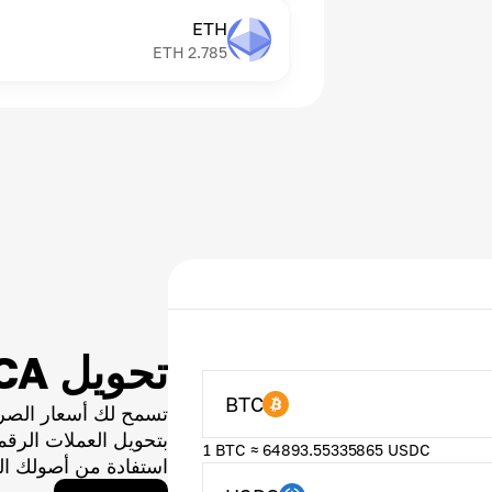
ETH
ETH
2.785
تحويل ORCA
BTC
تسمح لك أسعار الصر
بتحويل العملات الر
1 BTC ≈ 64893.55335865 USDC
استفادة من أصولك ال