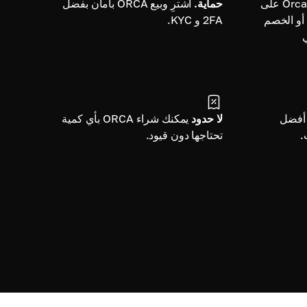
اشترِ Orca على
حماية.
اشترِ وبيع ORCA بأمان بفضل
 أو الخصم
2FA و KYC.
ي
أفضل
لا حدود
يمكنك شراء ORCA بأي كمية
.
تحتاجها دون قيود.