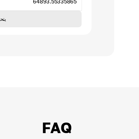
64893.55335865
يتح
FAQ