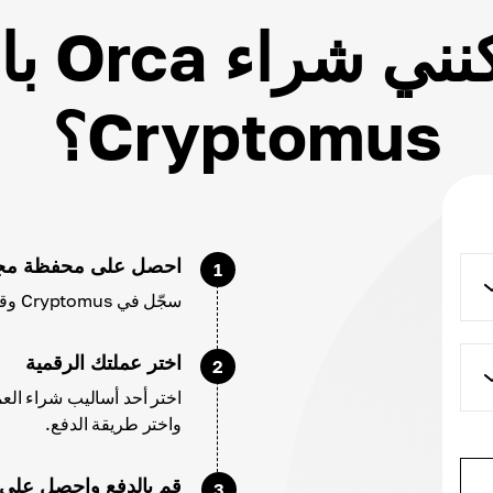
كيف يم
Cryptomus؟
احصل على محفظة مجا
1
سجّل في Cryptomus وقم بتهيئة حسابك وإعدادات محفظتك.
اختر عملتك الرقمية
2
واختر طريقة الدفع.
قم بالدفع واحصل على ORCA
3