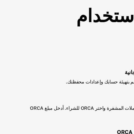
كنني شراء Orca باستخدام
نية
اختر أحد أساليب شراء العملات المشفرة واختر ORCA للشراء. أدخل مبلغ ORCA