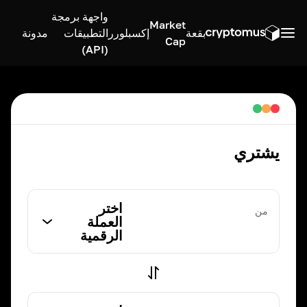
واجهة برمجة
Market
بقعة
إكسبلورر
التطبيقات
مدونة
Cap
(API)
يشتري
اختر
من
العملة
الرقمية