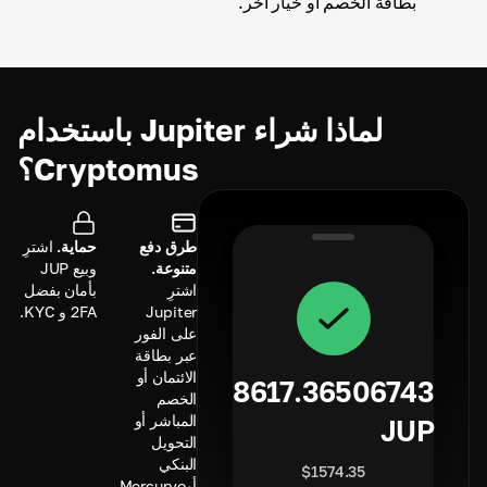
بطاقة الخصم أو خيار آخر.
لماذا شراء Jupiter باستخدام
Cryptomus؟
طرق دفع
حماية.
اشترِ
متنوعة.
وبيع JUP
اشترِ
بأمان بفضل
Jupiter
2FA و KYC.
على الفور
عبر بطاقة
الائتمان أو
8617.36506743
الخصم
المباشر أو
JUP
التحويل
البنكي
$
1574.35
أوMercuryo