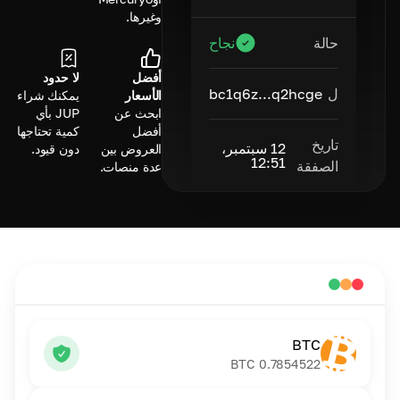
وغيرها.
حالة
نجاح
أفضل
لا حدود
ل
bc1q6z...q2hcge
الأسعار
يمكنك شراء
ابحث عن
JUP بأي
أفضل
كمية تحتاجها
تاريخ
12 سبتمبر،
العروض بين
دون قيود.
12:51
الصفقة
عدة منصات.
BTC
BTC
0.7854522