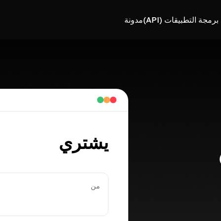
رمجة التطبيقات (API)
مدونة
يشتري
من