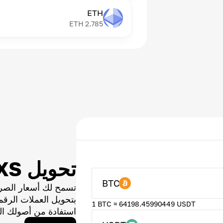
ETH
ETH
2.785
تحويل AXS
BTC
تسمح لك أسعار الصر
بتحويل العملات الر
1 BTC ≈ 64198.45990449 USDT
استفادة من أصولك ال