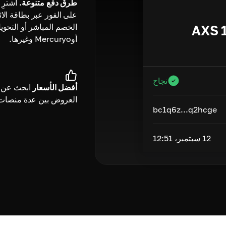
طرق دفع متنوعة.
على الفور عبر بطاقة الائ
الخصم المباشر أو التحوي
AXS
أوMercuryo وغيرها.
نجاح
أفضل الأسعار
ابحث عن 
العروض بين عدة منصات
bc1q6z...q2hcge
12 سبتمبر، 12:51