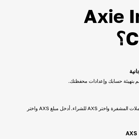
 Axie Infinity
نية
اختر أحد أساليب شراء العملات المشفرة واختر AXS للشراء. أدخل مبلغ AXS واختر