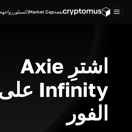
بقعة
Market Cap
إكسبلورر
واجهة ب
اشترِ Axie
Infinity على
الفور