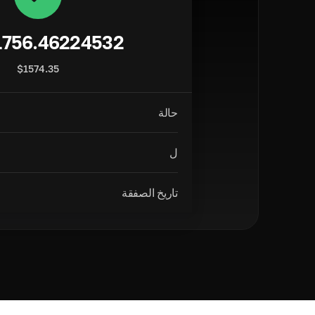
1756.46224532
$
1574.35
حالة
ل
تاريخ الصفقة