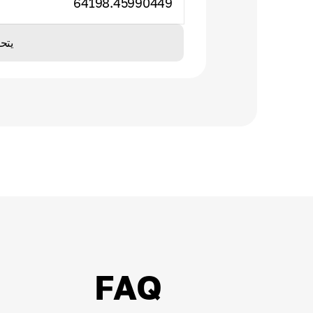
64198.45990449
يتح
FAQ