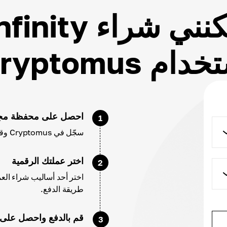
كيف يمكنني شراء
ام Cryptomus؟
احصل على محفظة مجا
1
سجّل في Cryptomus وقم بتهيئة حسابك وإعدادات محفظتك.
اختر عملتك الرقمية
2
طريقة الدفع.
قم بالدفع واحصل على AXS
3