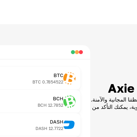
BTC
BTC
0.7854522
BCH
ا المجانية والآمنة.
BCH
12.7852
ية، يمكنك التأكد من
DASH
DASH
12.7722