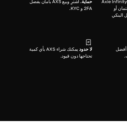
اشترِ Axie Infinity
حماية.
اشترِ وبيع AXS بأمان بفضل
تمان أو
2FA و KYC.
ل البنكي
أفضل
لا حدود
يمكنك شراء AXS بأي كمية
.
تحتاجها دون قيود.