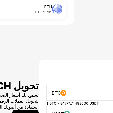
ETH
ETH
2.785
تحويل ACH
BTC
تسمح لك أسعار الصر
بتحويل العملات الر
1 BTC ≈ 64777.74488000 USDT
استفادة من أصولك ال