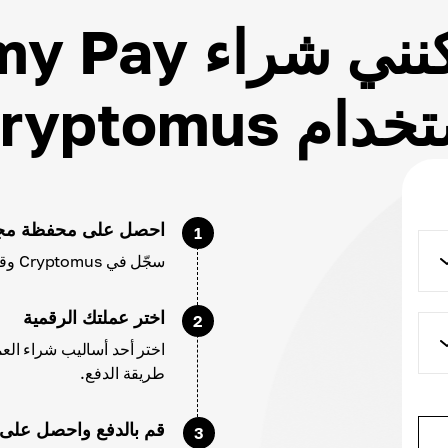
كيف يمكنني شرا
ام Cryptomus؟
احصل على محفظة مجا
1
سجّل في Cryptomus وقم بتهيئة حسابك وإعدادات محفظتك.
اختر عملتك الرقمية
2
طريقة الدفع.
قم بالدفع واحصل على ACH
3