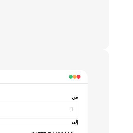
من
1
إلى