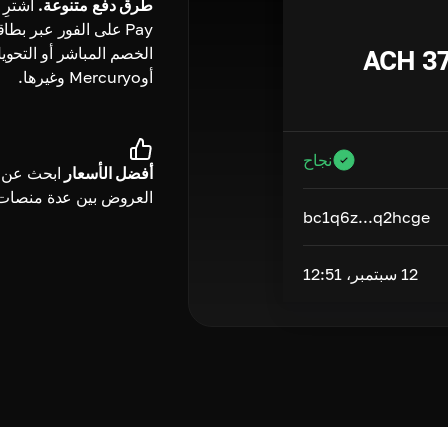
طرق دفع متنوعة.
Pay على الفور عبر بطاق
الخصم المباشر أو التحوي
ACH
3
أوMercuryo وغيرها.
نجاح
أفضل الأسعار
ابحث عن 
العروض بين عدة منصات
bc1q6z...q2hcge
12 سبتمبر، 12:51