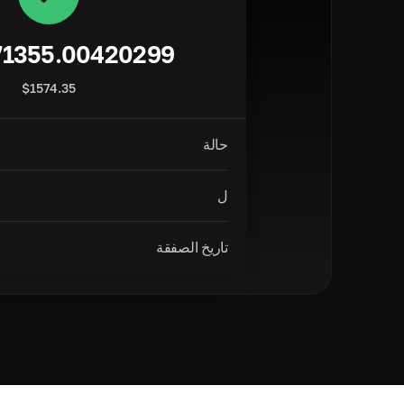
71355.00420299
$
1574.35
حالة
ل
تاريخ الصفقة