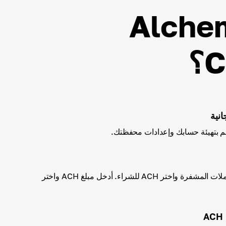
ء Alchemy Pay
نية
اختر أحد أساليب شراء العملات المشفرة واختر ACH للشراء. أدخل مبلغ ACH واختر