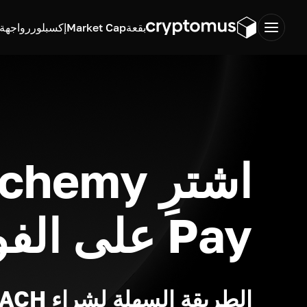
بقعة
Market Cap
إكسبلورر
واجهة ب
اشترِ hemy
Pay على الفور
الطريقة السهلة لشراء ACH