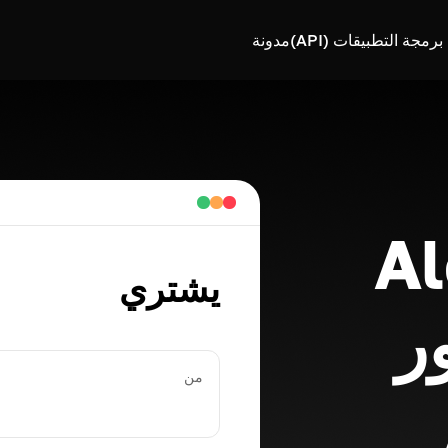
رمجة التطبيقات (API)
مدونة
Alc
يشتري
من