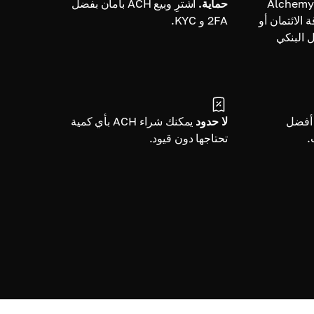
اشترِ Alchemy
حماية.
اشترِ وبيع ACH بأمان بفضل
ة الائتمان أو
2FA و KYC.
ل البنكي
أفضل
لا حدود
يمكنك شراء ACH بأي كمية
.
تحتاجها دون قيود.