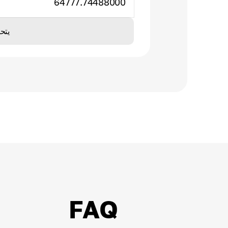
64777.74488000
يتح
FAQ