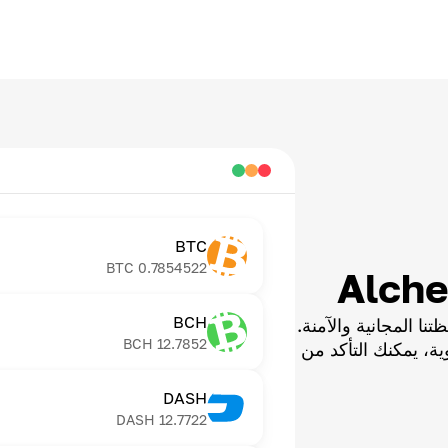
BTC
BTC
0.7854522
BCH
ا المجانية والآمنة.
BCH
12.7852
ية، يمكنك التأكد من
DASH
DASH
12.7722