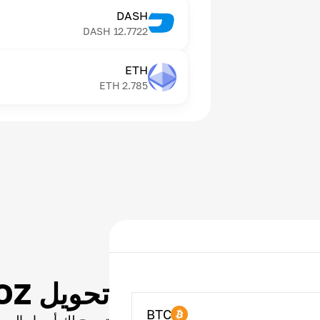
DASH
DASH
12.7722
ETH
ETH
2.785
تحويل AIOZ
BTC