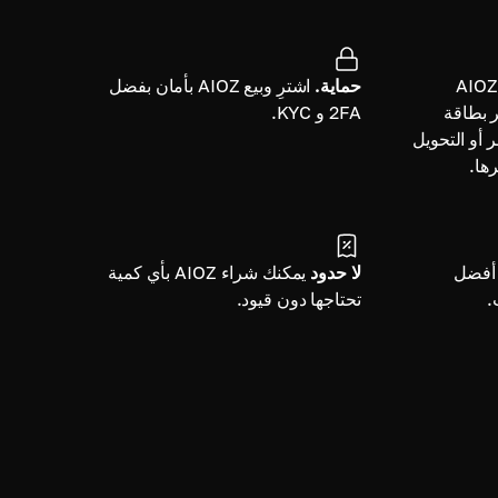
اشترِ AIOZ
حماية.
اشترِ وبيع AIOZ بأمان بفضل
عبر بطاقة
2FA و KYC.
ر أو التحويل
أفضل
لا حدود
يمكنك شراء AIOZ بأي كمية
.
تحتاجها دون قيود.