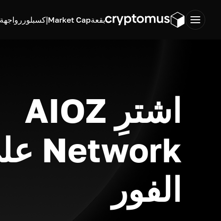
بقعة
Market Cap
إكسبلورر
واجهة ب
اشترِ AIOZ
Network
الفور