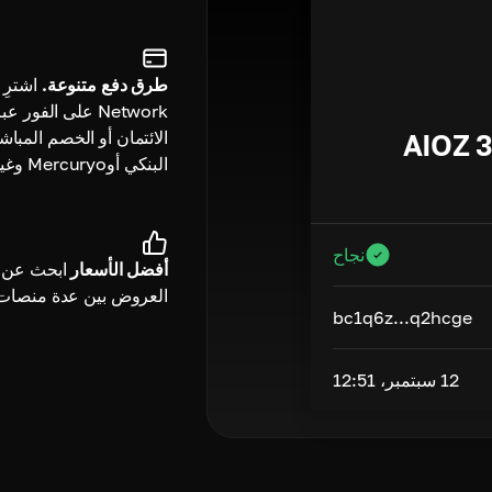
طرق دفع متنوعة.
Network على الفور 
الائتمان أو الخصم المباش
AIOZ
3
البنكي أوMercuryo وغيرها.
نجاح
أفضل الأسعار
ابحث عن 
العروض بين عدة منصات
bc1q6z...q2hcge
12 سبتمبر، 12:51