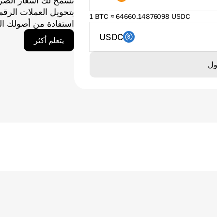
تسمح لك أسعار الصر
بتحويل العملات الر
1 BTC ≈ 64660.14876098 USDC
استفادة من أصولك ال
USDC
يتعلم أكثر
ول