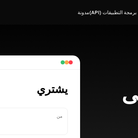
رمجة التطبيقات (API)
مدونة
 على
يشتري
من