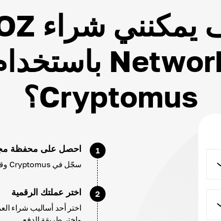
كيف يمكنني
Network باستخدا
Cryptomus؟
احصل على محفظة مجا
1
سجّل في Cryptomus وقم بتهيئة حسابك وإعدادات محفظتك.
اختر عملتك الرقمية
2
واختر طريقة الدفع.