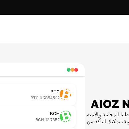
BTC
BTC
0.7854522
BCH
ا المجانية والآمنة.
BCH
12.7852
ية، يمكنك التأكد من