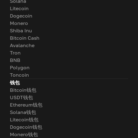
Solana
Litecoin
Dogecoin
Monero
Shiba Inu
Bitcoin Cash
Avalanche
Tron
BNB
Polygon
Toncoin
钱包
Bitcoin钱包
USDT钱包
Ethereum钱包
Solana钱包
Litecoin钱包
Dogecoin钱包
Monero钱包