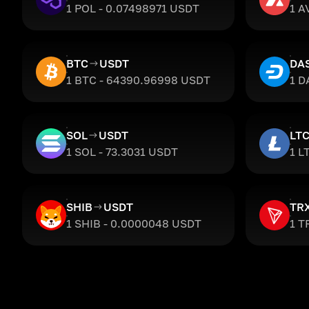
1 POL - 0.07498971 USDT
1 A
BTC
USDT
DA
1 BTC - 64390.96998 USDT
1 D
SOL
USDT
LT
1 SOL - 73.3031 USDT
1 L
SHIB
USDT
TR
1 SHIB - 0.0000048 USDT
1 T