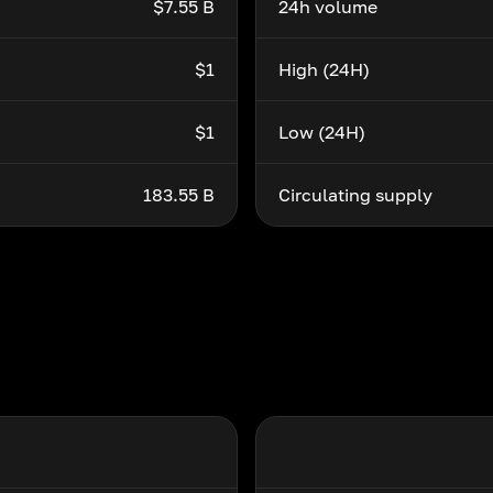
$7.55 B
24h volume
$1
High (24H)
$1
Low (24H)
183.55 B
Circulating supply