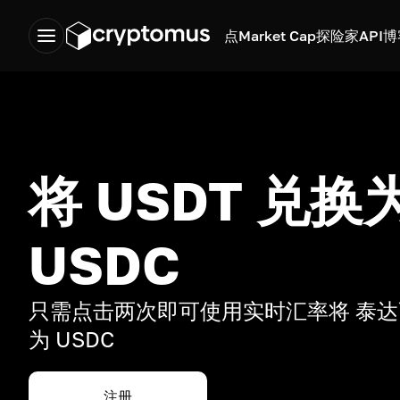
点
Market Cap
探险家
API
博
将 USDT 兑换
USDC
只需点击两次即可使用实时汇率将 泰达币 
为 USDC
注册