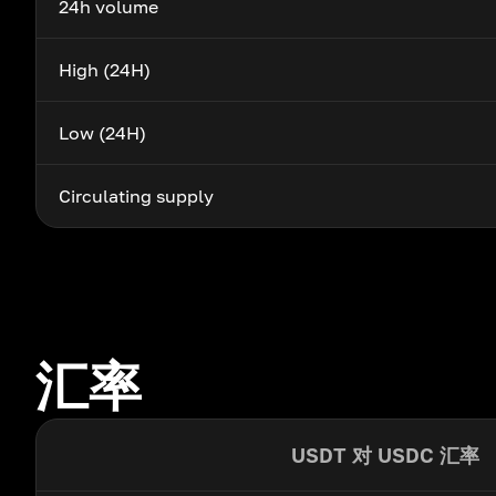
24h volume
High (24H)
Low (24H)
Circulating supply
汇率
USDT 对 USDC 汇率