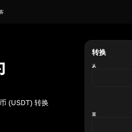
客
转换
为
从
(USDT) 转换
至