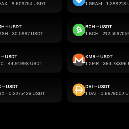
VAX - 6.609754 USDT
1 GRAM - 1.388218
SH
USDT
BCH
USDT
ASH - 30.5887 USDT
1 BCH - 212.55970
C
USDT
XMR
USDT
TC - 44.91998 USDT
1 XMR - 364.78896
X
USDT
DAI
USDT
RX - 0.3275436 USDT
1 DAI - 0.9979002 