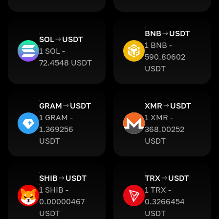
BNB
USDT
SOL
USDT
1 BNB -
1 SOL -
590.80602
72.4548 USDT
USDT
GRAM
USDT
XMR
USDT
1 GRAM -
1 XMR -
1.369256
368.00252
USDT
USDT
SHIB
USDT
TRX
USDT
1 SHIB -
1 TRX -
0.00000467
0.3266454
USDT
USDT