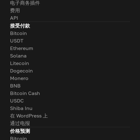
电子商务插件
费用
API
接受付款
Bitcoin
USDT
Ethereum
Solana
Litecoin
Dogecoin
Monero
BNB
Bitcoin Cash
USDC
Shiba Inu
在 WordPress 上
通过电报
价格预测
Bitcoin