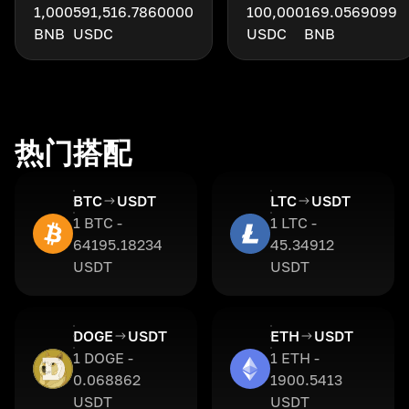
1,000
591,516.7860000
100,000
169.0569099
BNB
USDC
USDC
BNB
热门搭配
BTC
USDT
LTC
USDT
1 BTC -
1 LTC -
64195.18234
45.34912
USDT
USDT
DOGE
USDT
ETH
USDT
1 DOGE -
1 ETH -
0.068862
1900.5413
USDT
USDT