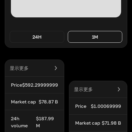
24H
1M
显示更多
Price
$592.29999999
显示更多
Market cap
$78.87 B
Price
$1.00069999
24h
$187.99
Market cap
$71.98 B
volume
M