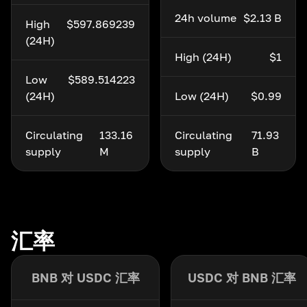
24h volume
$2.13 B
High
$597.869239
(24H)
High (24H)
$1
Low
$589.514223
(24H)
Low (24H)
$0.99
Circulating
133.16
Circulating
71.93
supply
M
supply
B
汇率
BNB 对 USDC 汇率
USDC 对 BNB 汇率