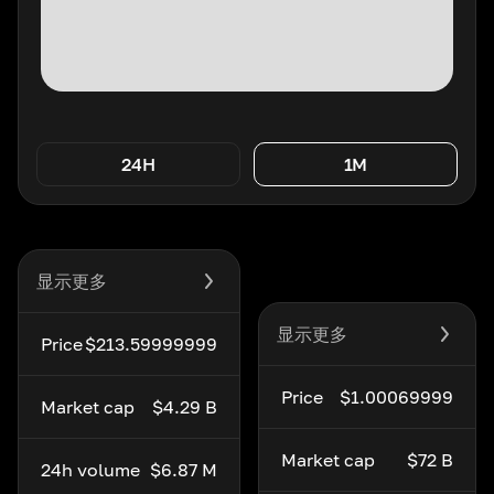
24H
1M
显示更多
显示更多
Price
$213.59999999
Price
$1.00069999
Market cap
$4.29 B
Market cap
$72 B
24h volume
$6.87 M