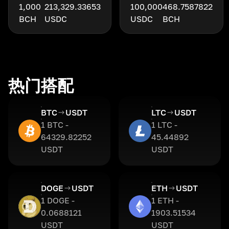
1,000
213,329.33653
100,000
468.7587822
BCH
USDC
USDC
BCH
热门搭配
BTC
USDT
LTC
USDT
1 BTC -
1 LTC -
64329.82252
45.44892
USDT
USDT
DOGE
USDT
ETH
USDT
1 DOGE -
1 ETH -
0.0688121
1903.51534
USDT
USDT