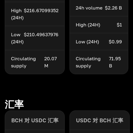
24h volume
$2.26 B
High
$216.67099352
(24H)
High (24H)
$1
Low
$210.49637976
(24H)
Low (24H)
$0.99
Circulating
20.07
Circulating
71.95
supply
M
supply
B
汇率
BCH 对 USDC 汇率
USDC 对 BCH 汇率