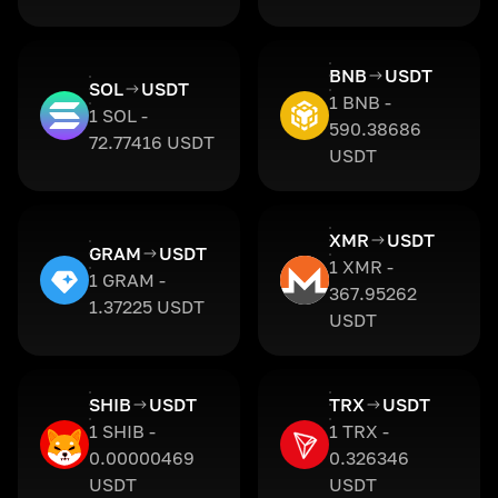
BNB
USDT
SOL
USDT
1 BNB -
1 SOL -
590.38686
72.77416 USDT
USDT
XMR
USDT
GRAM
USDT
1 XMR -
1 GRAM -
367.95262
1.37225 USDT
USDT
SHIB
USDT
TRX
USDT
1 SHIB -
1 TRX -
0.00000469
0.326346
USDT
USDT