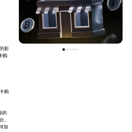
动的影
卡购
用卡购
级的
台。
支持加