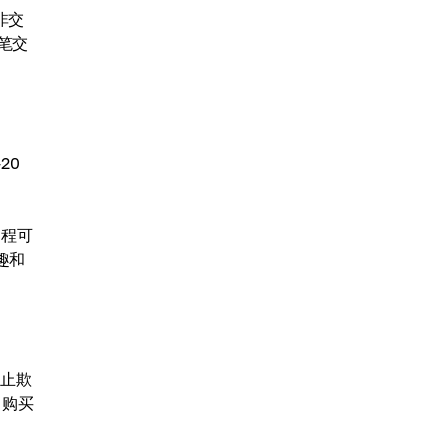
非交
每笔交
20
过程可
趣和
防止欺
 购买