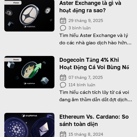
Aster Exchange là gì và
hoạt động ra sao?
29 tháng 9, 2025
3
bình luận
Tìm hiểu Aster Exchange và lý
do các nhà giao dịch hào hứng
với các tính năng và token của
nó.
Dogecoin Tăng 4% Khi
Hoạt Động Cá Voi Bùng Nổ
07 tháng 7, 2025
114
bình luận
Tìm hiểu cách tích lũy từ cá voi
đang âm thầm dẫn dắt đợt dịch
chuyển giá mới nhất của
Dogecoin.
Ethereum Vs. Cardano: So
sánh toàn diện
15 tháng 8, 2024