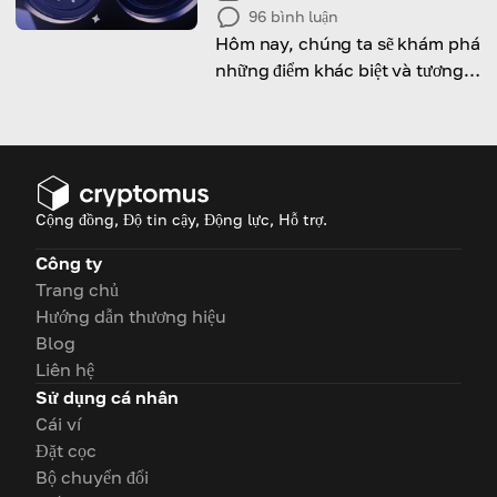
96
bình luận
Hôm nay, chúng ta sẽ khám phá
những điểm khác biệt và tương
đồng giữa hai “gã khổng lồ” của
mạng blockchain. Đừng bỏ lỡ!
Cộng đồng, Độ tin cậy, Động lực, Hỗ trợ.
Công ty
Trang chủ
Hướng dẫn thương hiệu
Blog
Liên hệ
Sử dụng cá nhân
Cái ví
Đặt cọc
Bộ chuyển đổi