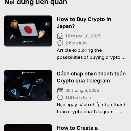
Nội dung liên quan
How to Buy Crypto in
Japan?
15 tháng 10, 2025
2
bình luận
Article exploring the
possibilities of buying crypto in
Japan: laws, taxes, ways and
platforms to do it.
Cách chấp nhận thanh toán
Crypto qua Telegram
30 tháng 6, 2026
116
bình luận
Đọc ngay cách chấp nhận thanh
toán crypto qua Telegram —
nhanh chóng, gọn nhẹ!
How to Create a