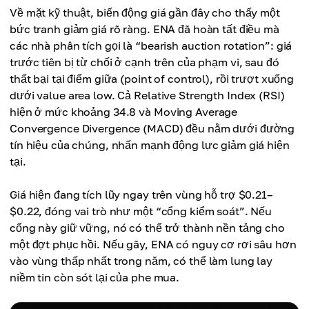
Về mặt kỹ thuật, biến động giá gần đây cho thấy một
bức tranh giảm giá rõ ràng. ENA đã hoàn tất điều mà
các nhà phân tích gọi là “bearish auction rotation”: giá
trước tiên bị từ chối ở cạnh trên của phạm vi, sau đó
thất bại tại điểm giữa (point of control), rồi trượt xuống
dưới value area low. Cả Relative Strength Index (RSI)
hiện ở mức khoảng 34.8 và Moving Average
Convergence Divergence (MACD) đều nằm dưới đường
tín hiệu của chúng, nhấn mạnh động lực giảm giá hiện
tại.
Giá hiện đang tích lũy ngay trên vùng hỗ trợ $0.21–
$0.22, đóng vai trò như một “cổng kiểm soát”. Nếu
cổng này giữ vững, nó có thể trở thành nền tảng cho
một đợt phục hồi. Nếu gãy, ENA có nguy cơ rơi sâu hơn
vào vùng thấp nhất trong năm, có thể làm lung lay
niềm tin còn sót lại của phe mua.