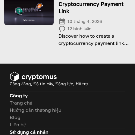
Cryptocurrency Payment
Link
10 tháng 4, 2026
12
bình luận
Discover how to create a
cryptocurrency payment link
and start accepting crypto
easily in just a few steps.
Cộng đồng, Độ tin cậy, Động lực, Hỗ trợ.
Công ty
Trang chủ
Hướng dẫn thương hiệu
Blog
Liên hệ
Sử dụng cá nhân