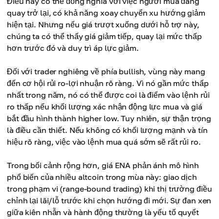
Điều này có thể đồng nghĩa với việc người mua đang
quay trở lại, có khả năng xoay chuyển xu hướng giảm
hiện tại. Nhưng nếu giá trượt xuống dưới hỗ trợ này,
chúng ta có thể thấy giá giảm tiếp, quay lại mức thấp
hơn trước đó và duy trì áp lực giảm.
Đối với trader nghiêng về phía bullish, vùng này mang
đến cơ hội rủi ro-lợi nhuận rõ ràng. Vì nó gần mức thấp
nhất trong năm, nó có thể được coi là điểm vào lệnh rủi
ro thấp nếu khối lượng xác nhận động lực mua và giá
bắt đầu hình thành higher low. Tuy nhiên, sự thận trọng
là điều cần thiết. Nếu không có khối lượng mạnh và tín
hiệu rõ ràng, việc vào lệnh mua quá sớm sẽ rất rủi ro.
Trong bối cảnh rộng hơn, giá ENA phản ánh mô hình
phổ biến của nhiều altcoin trong mùa này: giao dịch
trong phạm vi (range-bound trading) khi thị trường điều
chỉnh lại lãi/lỗ trước khi chọn hướng đi mới. Sự đan xen
giữa kiên nhẫn và hành động thường là yếu tố quyết