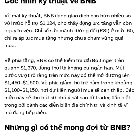
Góc nhìn kỹ thuật về BNB
Về mặt kỹ thuật, BNB đang giao dịch cao hơn nhiều so
với mức hỗ trợ $1,124, cho thấy động lực tăng vẫn còn
nguyên vẹn. Chỉ số sức mạnh tương đối (RSI) ở mức 65,
chỉ ra áp lực mua tăng nhưng chưa chạm vùng quá
mua.
Về phía tăng, BNB có thể kiểm tra dải Bollinger trên
quanh $1,370, đồng thời là kháng cự ngắn hạn. Một
bước vượt rõ ràng trên mức này có thể mở đường lên
$1,450–$1,500. Về phía giảm, hỗ trợ nằm trong khoảng
$1,100–$1,150, nơi dự kiến người mua sẽ can thiệp. Các
mức này sẽ thu hút sự chú ý sát sao từ trader, đặc biệt
trong bối cảnh các diễn biến địa chính trị và kinh tế vĩ
mô đang tiếp diễn.
Những gì có thể mong đợi từ BNB?