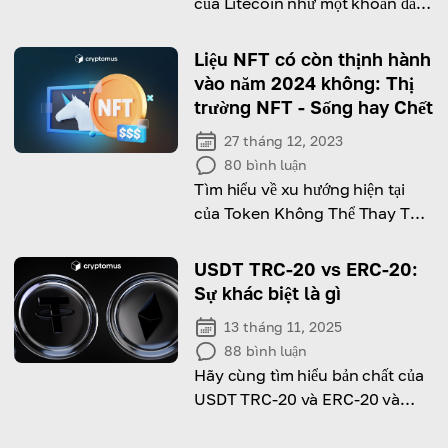
của Litecoin như một khoản đầu
tư trong tháng 7 năm 2026,
đồng thời thảo luận về lịch sử
Liệu NFT có còn thịnh hành
giá, rủi ro và lợi thế của nó.
vào năm 2024 không: Thị
trường NFT - Sống hay Chết
27 tháng 12, 2023
80
bình luận
Tìm hiểu về xu hướng hiện tại
của Token Không Thể Thay Thế
với hướng dẫn toàn diện của
chúng tôi
USDT TRC-20 vs ERC-20:
Sự khác biệt là gì
13 tháng 11, 2025
88
bình luận
Hãy cùng tìm hiểu bản chất của
USDT TRC-20 và ERC-20 và
khám phá những điểm khác
nhau giữa chúng!