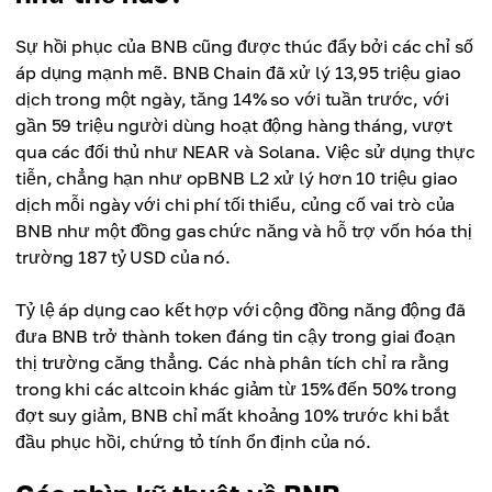
Sự hồi phục của BNB cũng được thúc đẩy bởi các chỉ số
áp dụng mạnh mẽ. BNB Chain đã xử lý 13,95 triệu giao
dịch trong một ngày, tăng 14% so với tuần trước, với
gần 59 triệu người dùng hoạt động hàng tháng, vượt
qua các đối thủ như NEAR và Solana. Việc sử dụng thực
tiễn, chẳng hạn như opBNB L2 xử lý hơn 10 triệu giao
dịch mỗi ngày với chi phí tối thiểu, củng cố vai trò của
BNB như một đồng gas chức năng và hỗ trợ vốn hóa thị
trường 187 tỷ USD của nó.
Tỷ lệ áp dụng cao kết hợp với cộng đồng năng động đã
đưa BNB trở thành token đáng tin cậy trong giai đoạn
thị trường căng thẳng. Các nhà phân tích chỉ ra rằng
trong khi các altcoin khác giảm từ 15% đến 50% trong
đợt suy giảm, BNB chỉ mất khoảng 10% trước khi bắt
đầu phục hồi, chứng tỏ tính ổn định của nó.