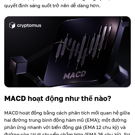
quyết định sáng suốt trở nên dễ dàng hơn.
MACD hoạt động như thế nào?
MACD hoạt động bằng cách phân tích mối quan hệ giữa
hai đường trung bình động hàm mũ (EMA); một đường
phản ứng nhanh với biến động giá (EMA 12 chu kỳ) và
đường còn lại di chuyển chậm hơn (EMA 26 chu kỳ). Sự