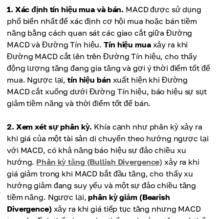
1. Xác định tín hiệu mua và bán.
MACD được sử dụng
phổ biến nhất để xác định cơ hội mua hoặc bán tiềm
năng bằng cách quan sát các giao cắt giữa Đường
MACD và Đường Tín hiệu.
Tín hiệu mua
xảy ra khi
Đường MACD cắt lên trên Đường Tín hiệu, cho thấy
động lượng tăng đang gia tăng và gợi ý thời điểm tốt để
mua. Ngược lại,
tín hiệu bán
xuất hiện khi Đường
MACD cắt xuống dưới Đường Tín hiệu, báo hiệu sự sụt
giảm tiềm năng và thời điểm tốt để bán.
2. Xem xét sự phân kỳ.
Khía cạnh như phân kỳ xảy ra
khi giá của một tài sản di chuyển theo hướng ngược lại
với MACD, có khả năng báo hiệu sự đảo chiều xu
hướng.
Phân kỳ tăng (Bullish Divergence)
xảy ra khi
giá giảm trong khi MACD bắt đầu tăng, cho thấy xu
hướng giảm đang suy yếu và một sự đảo chiều tăng
tiềm năng. Ngược lại,
phân kỳ giảm (Bearish
Divergence)
xảy ra khi giá tiếp tục tăng nhưng MACD