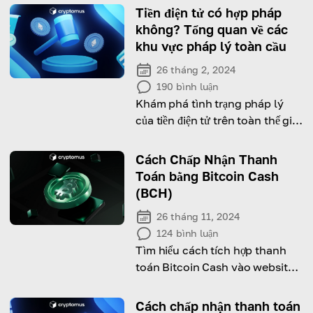
Tiền điện tử có hợp pháp
không? Tổng quan về các
khu vực pháp lý toàn cầu
26 tháng 2, 2024
190
bình luận
Khám phá tình trạng pháp lý
của tiền điện tử trên toàn thế giới
và tìm hiểu các chiến lược đảm
bảo tuân thủ pháp lý trong hoạt
Cách Chấp Nhận Thanh
động tiền điện tử
Toán bằng Bitcoin Cash
(BCH)
26 tháng 11, 2024
124
bình luận
Tìm hiểu cách tích hợp thanh
toán Bitcoin Cash vào website
và mở rộng tệp khách hàng của
bạn.
Cách chấp nhận thanh toán