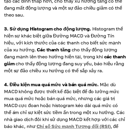
tạo các đỉnh thấp hơn, cho thấy xu hướng tăng có thể
đang mất động lượng và một sự đảo chiều giảm có thể
theo sau.
3. Sử dụng Histogram cho động lượng.
Histogram thể
hiện sự khác biệt giữa Đường MACD và Đường Tín
hiệu, với kích thước của các thanh cho biết sức mạnh
của xu hướng.
Các thanh tăng
cho thấy động lượng
đang mạnh lên theo hướng hiện tại, trong khi
các thanh
giảm
cho thấy động lượng đang suy yếu, báo hiệu rằng
một sự đảo chiều xu hướng có thể sắp xảy ra.
4. Điều kiện mua quá mức và bán quá mức.
Mặc dù
MACD không được thiết kế đặc biệt để đo lường mức
mua quá mức hoặc bán quá mức, nhưng các giá trị
MACD cực đoan hoặc histogram kéo dài quá mức có
thể ám chỉ sự kiệt sức tiềm ẩn trong một xu hướng. Các
nhà giao dịch đôi khi sử dụng MACD kết hợp với các chỉ
báo khác, như
Chỉ số Sức mạnh Tương đối (RSI)
, để