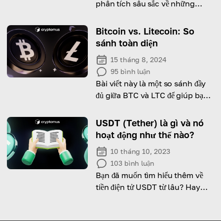
phân tích sâu sắc về những
thách thức và cơ hội tiềm năng
mà trí tuệ tiền mã hóa mang lại.
Bitcoin vs. Litecoin: So
sánh toàn diện
15 tháng 8, 2024
95
bình luận
Bài viết này là một so sánh đầy
đủ giữa BTC và LTC để giúp bạn
hiểu sự khác biệt giữa chúng
USDT (Tether) là gì và nó
hoạt động như thế nào?
10 tháng 10, 2023
103
bình luận
Bạn đã muốn tìm hiểu thêm về
tiền điện tử USDT từ lâu? Hay
đang nghĩ đến việc bắt đầu với
Tether? Tuyệt vời! Chúng tôi sẽ