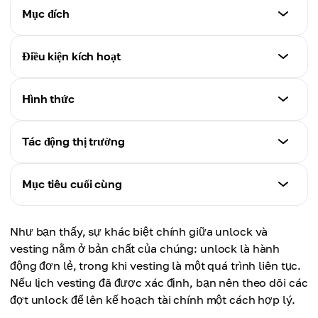
Token unlock
Mục đích
Phát hành token đã bị khóa ra thị trường.
Token unlock
Điều kiện kích hoạt
Vesting
Kiểm soát thời điểm token tham gia thị trường.
Lịch trình xác định thời gian và cách thức token bị
Token unlock
khóa trở nên khả dụng.
Hình thức
Vesting
Xảy ra vào ngày cụ thể hoặc khi có sự kiện nhất định.
Đảm bảo cam kết dài hạn từ nhóm và các bên liên
Token unlock
quan.
Tác động thị trường
Vesting
Một lần hoặc nhiều lần phát hành token.
Tuân theo kế hoạch định trước dựa trên thời gian
Token unlock
hoặc kết quả đạt được.
Mục tiêu cuối cùng
Vesting
Có thể gây dư cung.
Quá trình liên tục, token được mở khóa dần theo thời
Token unlock
gian.
Như bạn thấy, sự khác biệt chính giữa unlock và
Vesting
Ngăn chặn bán tháo ngay lập tức, giữ giá ổn định.
vesting nằm ở bản chất của chúng: unlock là hành
Điều tiết nguồn cung bằng cách trải dài quá trình
động đơn lẻ, trong khi vesting là một quá trình liên tục.
unlock.
Vesting
Nếu lịch vesting đã được xác định, bạn nên theo dõi các
Cân bằng lợi ích trong dài hạn.
đợt unlock để lên kế hoạch tài chính một cách hợp lý.