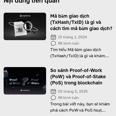
Nội dung liên quan
Mã băm giao dịch
(TxHash/TxID) là gì và
cách tìm mã băm giao dịch?
15 tháng 1, 2024
98
bình luận
Tìm hiểu Mã băm giao dịch
(TxHash/TxID) là gì và khám
phá công dụng của nó.
So sánh Proof-of-Work
(PoW) và Proof-of-Stake
(PoS) trong blockchain
05 tháng 5, 2025
99
bình luận
Trong bài viết này, bạn sẽ khám
phá cách PoW và PoS hoạt