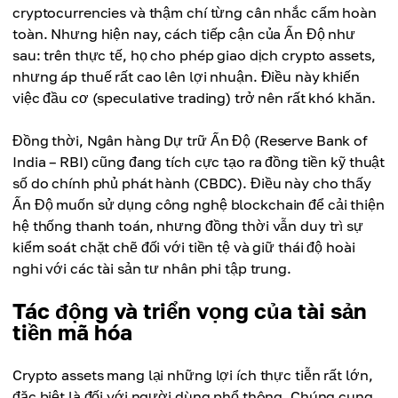
cryptocurrencies và thậm chí từng cân nhắc cấm hoàn
toàn. Nhưng hiện nay, cách tiếp cận của Ấn Độ như
sau: trên thực tế, họ cho phép giao dịch crypto assets,
nhưng áp thuế rất cao lên lợi nhuận. Điều này khiến
việc đầu cơ (speculative trading) trở nên rất khó khăn.
Đồng thời, Ngân hàng Dự trữ Ấn Độ (Reserve Bank of
India – RBI) cũng đang tích cực tạo ra đồng tiền kỹ thuật
số do chính phủ phát hành (CBDC). Điều này cho thấy
Ấn Độ muốn sử dụng công nghệ blockchain để cải thiện
hệ thống thanh toán, nhưng đồng thời vẫn duy trì sự
kiểm soát chặt chẽ đối với tiền tệ và giữ thái độ hoài
nghi với các tài sản tư nhân phi tập trung.
Tác động và triển vọng của tài sản
tiền mã hóa
Crypto assets mang lại những lợi ích thực tiễn rất lớn,
đặc biệt là đối với người dùng phổ thông. Chúng cung