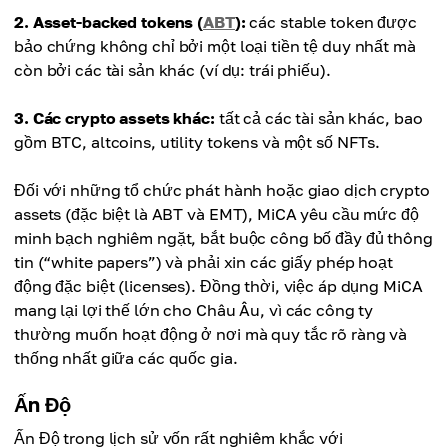
2. Asset-backed tokens (
ABT
):
các stable token được
bảo chứng không chỉ bởi một loại tiền tệ duy nhất mà
còn bởi các tài sản khác (ví dụ: trái phiếu).
3. Các crypto assets khác:
tất cả các tài sản khác, bao
gồm BTC, altcoins, utility tokens và một số NFTs.
Đối với những tổ chức phát hành hoặc giao dịch crypto
assets (đặc biệt là ABT và EMT), MiCA yêu cầu mức độ
minh bạch nghiêm ngặt, bắt buộc công bố đầy đủ thông
tin (“white papers”) và phải xin các giấy phép hoạt
động đặc biệt (licenses). Đồng thời, việc áp dụng MiCA
mang lại lợi thế lớn cho Châu Âu, vì các công ty
thường muốn hoạt động ở nơi mà quy tắc rõ ràng và
thống nhất giữa các quốc gia.
Ấn Độ
Ấn Độ trong lịch sử vốn rất nghiêm khắc với