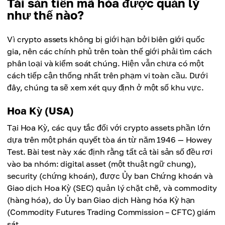
Tài sản tiền mã hóa được quản lý
như thế nào?
Vì crypto assets không bị giới hạn bởi biên giới quốc
gia, nên các chính phủ trên toàn thế giới phải tìm cách
phân loại và kiểm soát chúng. Hiện vẫn chưa có một
cách tiếp cận thống nhất trên phạm vi toàn cầu. Dưới
đây, chúng ta sẽ xem xét quy định ở một số khu vực.
Hoa Kỳ (USA)
Tại Hoa Kỳ, các quy tắc đối với crypto assets phần lớn
dựa trên một phán quyết tòa án từ năm 1946 — Howey
Test. Bài test này xác định rằng tất cả tài sản số đều rơi
vào ba nhóm: digital asset (một thuật ngữ chung),
security (chứng khoán), được Ủy ban Chứng khoán và
Giao dịch Hoa Kỳ (SEC) quản lý chặt chẽ, và commodity
(hàng hóa), do Ủy ban Giao dịch Hàng hóa Kỳ hạn
(Commodity Futures Trading Commission – CFTC) giám
sát.