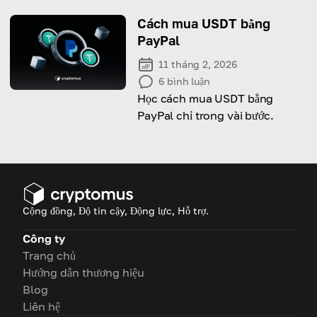
động, những điểm giống và khác
nhau của chúng.
Cách mua USDT bằng
PayPal
11 tháng 2, 2026
6
bình luận
Học cách mua USDT bằng
PayPal chỉ trong vài bước.
Cộng đồng, Độ tin cậy, Động lực, Hỗ trợ.
Công ty
Trang chủ
Hướng dẫn thương hiệu
Blog
Liên hệ