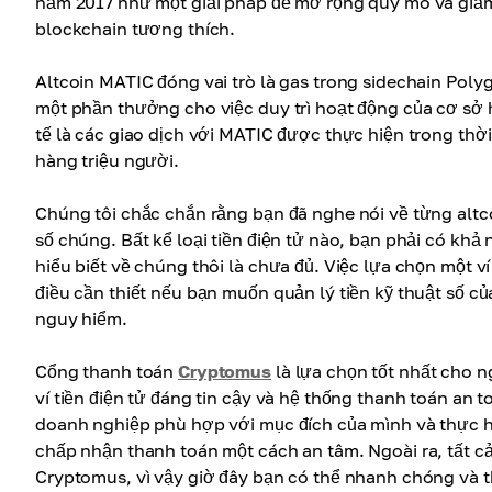
năm 2017 như một giải pháp để mở rộng quy mô và giảm
blockchain tương thích.
Altcoin MATIC đóng vai trò là gas trong sidechain Pol
một phần thưởng cho việc duy trì hoạt động của cơ sở 
tế là các giao dịch với MATIC được thực hiện trong thời
hàng triệu người.
Chúng tôi chắc chắn rằng bạn đã nghe nói về từng altc
số chúng. Bất kể loại tiền điện tử nào, bạn phải có khả 
hiểu biết về chúng thôi là chưa đủ. Việc lựa chọn một ví
điều cần thiết nếu bạn muốn quản lý tiền kỹ thuật số 
nguy hiểm.
Cổng thanh toán
Cryptomus
là lựa chọn tốt nhất cho n
ví tiền điện tử đáng tin cậy và hệ thống thanh toán an 
doanh nghiệp phù hợp với mục đích của mình và thực hi
chấp nhận thanh toán một cách an tâm. Ngoài ra, tất cả c
Cryptomus, vì vậy giờ đây bạn có thể nhanh chóng và 