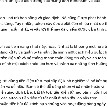
 chi phí giao dịch trong các mạng lưới Ethereum và các
ygon - nó trả hoa hồng và giao dịch. Nó cũng được phát hàn
hạ tầng. Tuy nhiên, token này được biết đến nhiều nhất do 
 gian ngắn nhất, vì vậy lợi thế này đã chiếm được cảm tình 
oin có tiềm năng nhất này, hoặc ít nhất là khoảng một nửa 
năng xử lý và quản lý tài sản của mình một cách hiệu quả; ch
 tiền điện tử và hệ thống thanh toán đáng tin cậy và an toàn 
của mình một cách khéo léo hơn và tránh xa những tình huốn
gười dùng tiền điện tử ở mọi cấp độ kinh nghiệm vì nó kết h
toàn và dễ hiểu. Bạn có thể dễ dàng chọn ví cá nhân hoặc ví
ện giao dịch bằng bất kỳ loại tiền điện tử nào bạn muốn ho
ác altcoin tiền điện tử tốt nhất ở trên đều có sẵn trên
thuận tiện bắt đầu tích hợp chúng vào hoạt động hàng ngày