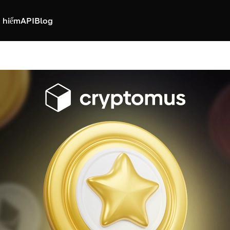
 hiểm
API
Blog