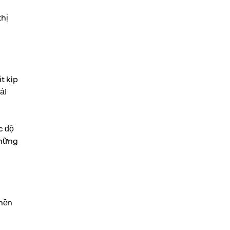
thị
t kịp
ải
c độ
những
 nền