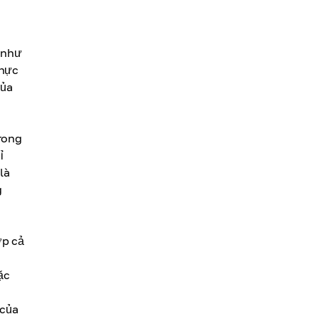
h như
thực
của
trong
ỉ
là
g
ợp cả
ặc
 của