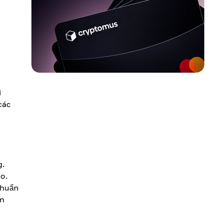
à
i
các
g.
áo.
chuẩn
in