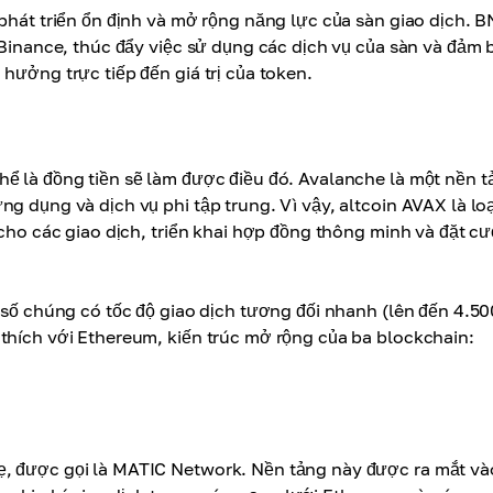
 phát triển ổn định và mở rộng năng lực của sàn giao dịch. 
h Binance, thúc đẩy việc sử dụng các dịch vụ của sàn và đảm 
hưởng trực tiếp đến giá trị của token.
hể là đồng tiền sẽ làm được điều đó. Avalanche là một nền 
g dụng và dịch vụ phi tập trung. Vì vậy, altcoin AVAX là loạ
 cho các giao dịch, triển khai hợp đồng thông minh và đặt c
g số chúng có tốc độ giao dịch tương đối nhanh (lên đến 4.50
hích với Ethereum, kiến ​​trúc mở rộng của ba blockchain:
ẹ, được gọi là MATIC Network. Nền tảng này được ra mắt và