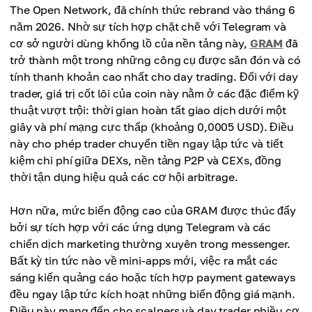
The Open Network, đã chính thức rebrand vào tháng 6
năm 2026. Nhờ sự tích hợp chặt chẽ với Telegram và
cơ sở người dùng khổng lồ của nền tảng này,
GRAM
đã
trở thành một trong những công cụ được săn đón và có
tính thanh khoản cao nhất cho day trading. Đối với day
trader, giá trị cốt lõi của coin này nằm ở các đặc điểm kỹ
thuật vượt trội: thời gian hoàn tất giao dịch dưới một
giây và phí mạng cực thấp (khoảng 0,0005 USD). Điều
này cho phép trader chuyển tiền ngay lập tức và tiết
kiệm chi phí giữa DEXs, nền tảng P2P và CEXs, đồng
thời tận dụng hiệu quả các cơ hội arbitrage.
Hơn nữa, mức biến động cao của GRAM được thúc đẩy
bởi sự tích hợp với các ứng dụng Telegram và các
chiến dịch marketing thường xuyên trong messenger.
Bất kỳ tin tức nào về mini-apps mới, việc ra mắt các
sáng kiến quảng cáo hoặc tích hợp payment gateways
đều ngay lập tức kích hoạt những biến động giá mạnh.
Điều này mang đến cho scalpers và day trader nhiều cơ