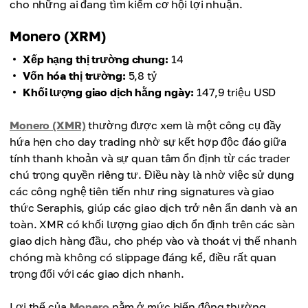
cho những ai đang tìm kiếm cơ hội lợi nhuận.
Monero (XRM)
Xếp hạng thị trường chung:
14
Vốn hóa thị trường:
5,8 tỷ
Khối lượng giao dịch hằng ngày:
147,9 triệu USD
Monero (XMR)
thường được xem là một công cụ đầy
hứa hẹn cho day trading nhờ sự kết hợp độc đáo giữa
tính thanh khoản và sự quan tâm ổn định từ các trader
chú trọng quyền riêng tư. Điều này là nhờ việc sử dụng
các công nghệ tiên tiến như ring signatures và giao
thức Seraphis, giúp các giao dịch trở nên ẩn danh và an
toàn. XMR có khối lượng giao dịch ổn định trên các sàn
giao dịch hàng đầu, cho phép vào và thoát vị thế nhanh
chóng mà không có slippage đáng kể, điều rất quan
trọng đối với các giao dịch nhanh.
Lợi thế của
Monero
nằm ở mức biến động thường