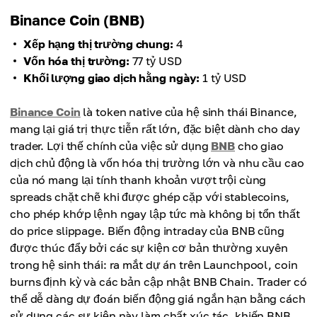
Binance Coin (BNB)
Xếp hạng thị trường chung:
4
Vốn hóa thị trường:
77 tỷ USD
Khối lượng giao dịch hằng ngày:
1 tỷ USD
Binance Coin
là token native của hệ sinh thái Binance,
mang lại giá trị thực tiễn rất lớn, đặc biệt dành cho day
trader. Lợi thế chính của việc sử dụng
BNB
cho giao
dịch chủ động là vốn hóa thị trường lớn và nhu cầu cao
của nó mang lại tính thanh khoản vượt trội cùng
spreads chặt chẽ khi được ghép cặp với stablecoins,
cho phép khớp lệnh ngay lập tức mà không bị tổn thất
do price slippage. Biến động intraday của BNB cũng
được thúc đẩy bởi các sự kiện cơ bản thường xuyên
trong hệ sinh thái: ra mắt dự án trên Launchpool, coin
burns định kỳ và các bản cập nhật BNB Chain. Trader có
thể dễ dàng dự đoán biến động giá ngắn hạn bằng cách
sử dụng các sự kiện này làm chất xúc tác, khiến BNB