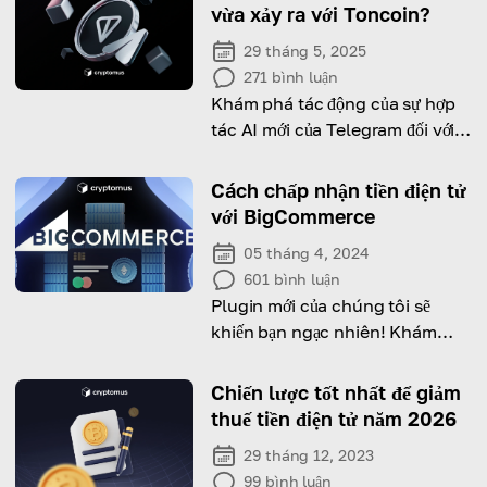
vừa xảy ra với Toncoin?
29 tháng 5, 2025
271
bình luận
Khám phá tác động của sự hợp
tác AI mới của Telegram đối với
giá và triển vọng chấp nhận
Toncoin.
Cách chấp nhận tiền điện tử
với BigCommerce
05 tháng 4, 2024
601
bình luận
Plugin mới của chúng tôi sẽ
khiến bạn ngạc nhiên! Khám
phá những lợi ích bạn có thể
nhận được!
Chiến lược tốt nhất để giảm
thuế tiền điện tử năm 2026
29 tháng 12, 2023
99
bình luận