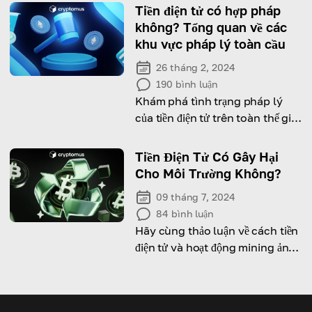
Tiền điện tử có hợp pháp
không? Tổng quan về các
khu vực pháp lý toàn cầu
26 tháng 2, 2024
190
bình luận
Khám phá tình trạng pháp lý
của tiền điện tử trên toàn thế giới
và tìm hiểu các chiến lược đảm
bảo tuân thủ pháp lý trong hoạt
Tiền Điện Tử Có Gây Hại
động tiền điện tử
Cho Môi Trường Không?
09 tháng 7, 2024
84
bình luận
Hãy cùng thảo luận về cách tiền
điện tử và hoạt động mining ảnh
hưởng đến môi trường.