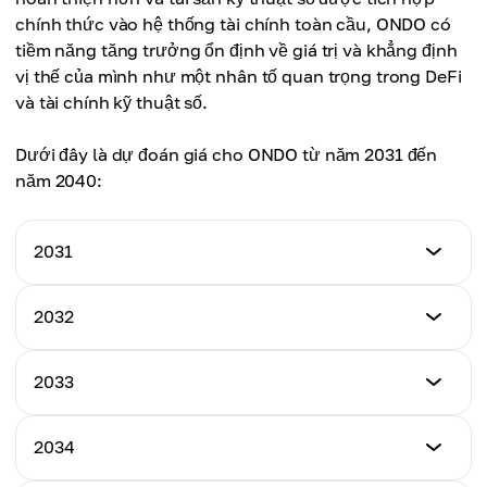
$4,80
chính thức vào hệ thống tài chính toàn cầu, ONDO có
tiềm năng tăng trưởng ổn định về giá trị và khẳng định
vị thế của mình như một nhân tố quan trọng trong DeFi
và tài chính kỹ thuật số.
Dưới đây là dự đoán giá cho ONDO từ năm 2031 đến
năm 2040:
2031
Giá thấp nhất
2032
$3,60
Giá thấp nhất
2033
Giá cao nhất
$3,90
$6,30
Giá thấp nhất
2034
Giá cao nhất
$4,20
Giá trung bình
$7,00