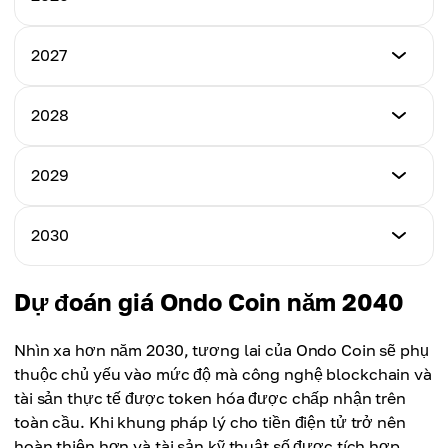
Giá thấp nhất
2027
$1,30
Giá thấp nhất
2028
Giá cao nhất
$1,75
$2,50
Giá thấp nhất
2029
Giá cao nhất
$2,20
Giá trung bình
$3,35
$1,90
Giá thấp nhất
2030
Giá cao nhất
$2,85
Giá trung bình
$4,25
$2,60
Giá thấp nhất
Dự đoán giá Ondo Coin năm 2040
Giá cao nhất
$3,40
Giá trung bình
$5,10
$3,40
Nhìn xa hơn năm 2030, tương lai của Ondo Coin sẽ phụ
Giá cao nhất
thuộc chủ yếu vào mức độ mà công nghệ blockchain và
Giá trung bình
$6,20
tài sản thực tế được token hóa được chấp nhận trên
$4,00
toàn cầu. Khi khung pháp lý cho tiền điện tử trở nên
Giá trung bình
hoàn thiện hơn và tài sản kỹ thuật số được tích hợp