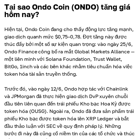
Tại sao Ondo Coin (ONDO) tăng giá
hôm nay?
Hiện tại, Ondo Coin đang cho thấy động lực tăng mạnh,
giao dịch quanh mức $0,75–0,78. Đợt tăng này được
thúc đẩy bởi một số sự kiện quan trọng: vào ngày 25/6,
Ondo Finance công bố ra mắt Global Markets Alliance —
một liên minh với Solana Foundation, Trust Wallet,
BitGo, 1inch và các bên khác nhằm tiêu chuẩn hóa việc
token hóa tài sản truyền thống.
Trước đó, vào ngày 12/6, Ondo hợp tác với Chainlink
và JPMorgan đã thực hiện giao dịch DvP xuyên chuỗi
đầu tiên liên quan đến trái phiếu Kho bạc Hoa Kỳ được
token hóa (OUSG). Ngoài ra, Ondo đã đưa sản phẩm trái
phiếu Kho bạc được token hóa lên XRP Ledger và bắt
đầu thảo luận với SEC về quy định pháp lý. Những
bước đi này đã củng cố niềm tin của các tổ chức và thúc