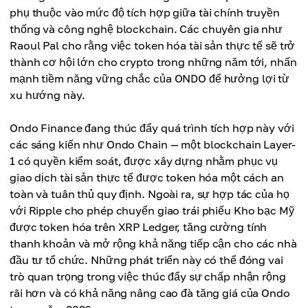
Giá cao nhất
phụ thuộc vào mức độ tích hợp giữa tài chính truyền
Giá trung bình
$1,58
thống và công nghệ blockchain. Các chuyên gia như
$1,25
Raoul Pal cho rằng việc token hóa tài sản thực tế sẽ trở
Giá trung bình
thành cơ hội lớn cho crypto trong những năm tới, nhấn
$1,37
mạnh tiềm năng vững chắc của ONDO để hưởng lợi từ
xu hướng này.
Ondo Finance đang thúc đẩy quá trình tích hợp này với
các sáng kiến như Ondo Chain — một blockchain Layer-
1 có quyền kiểm soát, được xây dựng nhằm phục vụ
giao dịch tài sản thực tế được token hóa một cách an
toàn và tuân thủ quy định. Ngoài ra, sự hợp tác của họ
với Ripple cho phép chuyển giao trái phiếu Kho bạc Mỹ
được token hóa trên XRP Ledger, tăng cường tính
thanh khoản và mở rộng khả năng tiếp cận cho các nhà
đầu tư tổ chức. Những phát triển này có thể đóng vai
trò quan trọng trong việc thúc đẩy sự chấp nhận rộng
rãi hơn và có khả năng nâng cao đà tăng giá của Ondo