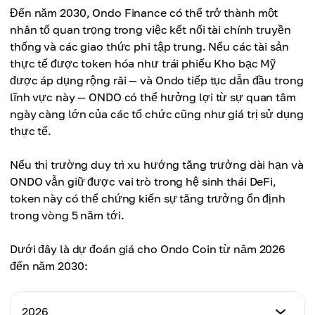
$2,03
Đến năm 2030, Ondo Finance có thể trở thành một
Giá cao nhất
nhân tố quan trọng trong việc kết nối tài chính truyền
Giá trung bình
$2,50
thống và các giao thức phi tập trung. Nếu các tài sản
$2,10
thực tế được token hóa như trái phiếu Kho bạc Mỹ
Giá trung bình
được áp dụng rộng rãi — và Ondo tiếp tục dẫn đầu trong
$2,18
lĩnh vực này — ONDO có thể hưởng lợi từ sự quan tâm
ngày càng lớn của các tổ chức cũng như giá trị sử dụng
thực tế.
Nếu thị trường duy trì xu hướng tăng trưởng dài hạn và
ONDO vẫn giữ được vai trò trong hệ sinh thái DeFi,
token này có thể chứng kiến sự tăng trưởng ổn định
trong vòng 5 năm tới.
Dưới đây là dự đoán giá cho Ondo Coin từ năm 2026
đến năm 2030:
2026