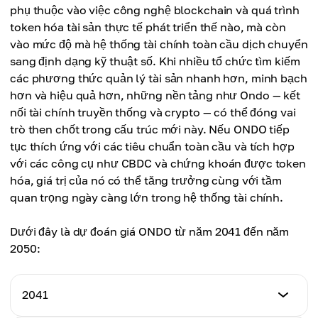
Giá cao nhất
phụ thuộc vào việc công nghệ blockchain và quá trình
Giá trung bình
$13,10
token hóa tài sản thực tế phát triển thế nào, mà còn
$9,85
vào mức độ mà hệ thống tài chính toàn cầu dịch chuyển
Giá trung bình
sang định dạng kỹ thuật số. Khi nhiều tổ chức tìm kiếm
$10,55
các phương thức quản lý tài sản nhanh hơn, minh bạch
hơn và hiệu quả hơn, những nền tảng như Ondo — kết
nối tài chính truyền thống và crypto — có thể đóng vai
trò then chốt trong cấu trúc mới này. Nếu ONDO tiếp
tục thích ứng với các tiêu chuẩn toàn cầu và tích hợp
với các công cụ như CBDC và chứng khoán được token
hóa, giá trị của nó có thể tăng trưởng cùng với tầm
quan trọng ngày càng lớn trong hệ thống tài chính.
Dưới đây là dự đoán giá ONDO từ năm 2041 đến năm
2050:
2041