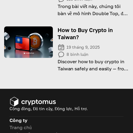
Trong bài viết này, chúng tôi
bàn về mô hình Double Top, đặc
điểm chính, tín hiệu xác nhận và
các mẹo giao dịch hiệu quả.
How to Buy Crypto in
Taiwan?
19 tháng 9, 2025
8
bình luận
Discover how to buy crypto in
Taiwan safely and easily — from
top exchanges to simple P2P
services.
Cộng đồng, Độ tin cậy, Động lực, Hỗ trợ.
Công ty
Trang chủ