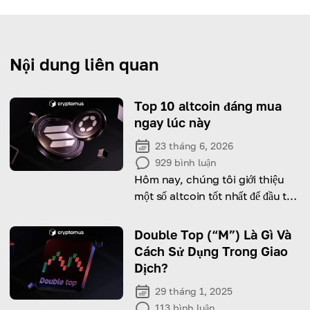
Nội dung liên quan
Top 10 altcoin đáng mua
ngay lúc này
23 tháng 6, 2026
929
bình luận
Hôm nay, chúng tôi giới thiệu
một số altcoin tốt nhất để đầu tư
và lý do khiến chúng trở nên
hứa hẹn!
Double Top (“M”) Là Gì Và
Cách Sử Dụng Trong Giao
Dịch?
29 tháng 1, 2025
113
bình luận