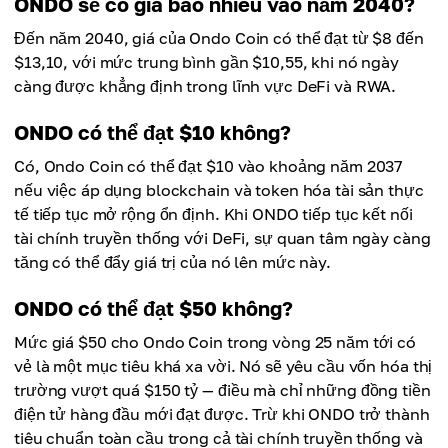
ONDO sẽ có giá bao nhiêu vào năm 2040?
Đến năm 2040, giá của Ondo Coin có thể đạt từ $8 đến
$13,10, với mức trung bình gần $10,55, khi nó ngày
càng được khẳng định trong lĩnh vực DeFi và RWA.
ONDO có thể đạt $10 không?
Có, Ondo Coin có thể đạt $10 vào khoảng năm 2037
nếu việc áp dụng blockchain và token hóa tài sản thực
tế tiếp tục mở rộng ổn định. Khi ONDO tiếp tục kết nối
tài chính truyền thống với DeFi, sự quan tâm ngày càng
tăng có thể đẩy giá trị của nó lên mức này.
ONDO có thể đạt $50 không?
Mức giá $50 cho Ondo Coin trong vòng 25 năm tới có
vẻ là một mục tiêu khá xa vời. Nó sẽ yêu cầu vốn hóa thị
trường vượt quá $150 tỷ — điều mà chỉ những đồng tiền
điện tử hàng đầu mới đạt được. Trừ khi ONDO trở thành
tiêu chuẩn toàn cầu trong cả tài chính truyền thống và