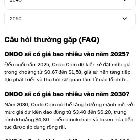
Giá cao nhất
$12,30
Giá trung bình
$18,40
$14,30
Giá thấp nhất
2050
Giá cao nhất
$12,90
Giá trung bình
$19,30
$15,05
Giá thấp nhất
Câu hỏi thường gặp (FAQ)
Giá cao nhất
$13,50
Giá trung bình
$20,20
$15,80
ONDO sẽ có giá bao nhiêu vào năm 2025?
Giá cao nhất
Đến cuối năm 2025, Ondo Coin dự kiến sẽ đạt mức giá
Giá trung bình
$21,10
$16,55
trong khoảng từ $0,67 đến $1,58, giả sử nền tảng tiếp
tục phát triển và thu hút sự quan tâm từ các tổ chức.
Giá trung bình
$17,30
ONDO sẽ có giá bao nhiêu vào năm 2030?
Năm 2030, Ondo Coin có thể tăng trưởng mạnh mẽ, với
mức giá dự kiến dao động từ $3,40 đến $6,20, trung
bình khoảng $4,80 — nếu blockchain và token hóa tiếp
tục được áp dụng rộng rãi.