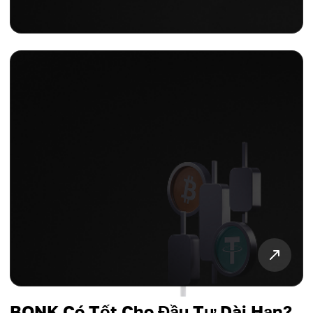
BONK Có Tốt Cho Đầu Tư Dài Hạn?