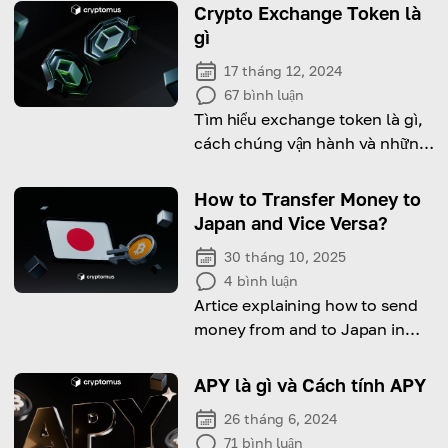
Crypto Exchange Token là
gì
17 tháng 12, 2024
67
bình luận
Tìm hiểu exchange token là gì,
cách chúng vận hành và những
lợi ích mà chúng mang lại cho
người dùng lẫn nền tảng!
How to Transfer Money to
Japan and Vice Versa?
30 tháng 10, 2025
4
bình luận
Artice explaining how to send
money from and to Japan in
most convinient ways.
APY là gì và Cách tính APY
26 tháng 6, 2024
71
bình luận