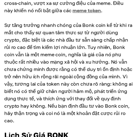
cross-chain, vượt xa sự cường điệu của meme. Điều
này khiến nó nổi bật giữa các
meme token
.
Sự tăng trưởng nhanh chóng của Bonk coin kể từ khi ra
mắt cho thấy sự quan tâm thực sự từ người dùng
crypto, đặc biệt là các nhà đầu tư sẵn sàng chấp nhận
rủi ro cao để tìm kiếm lợi nhuận lớn. Tuy nhiên, Bonk
coin vẫn là một meme coin, nghĩa là giá của nó phụ
thuộc rất nhiều vào mạng xã hội và xu hướng. Nó vẫn
chưa chứng minh được rằng có thể duy trì ổn định hoặc
trở nên hữu ích rộng rãi ngoài cộng đồng của mình. Vì
vậy, tương lai của token này còn chưa rõ ràng: không ai
biết nó có thể giữ chân người hâm mộ, phát triển ứng
dụng thực tế, và thích ứng với thay đổi về quy định
crypto hay không. Nếu bạn định đầu tư vào Bonk coin,
hãy thận trọng và coi nó là một khoản đặt cược rủi ro
cao.
Lịch Sử Giá BONK