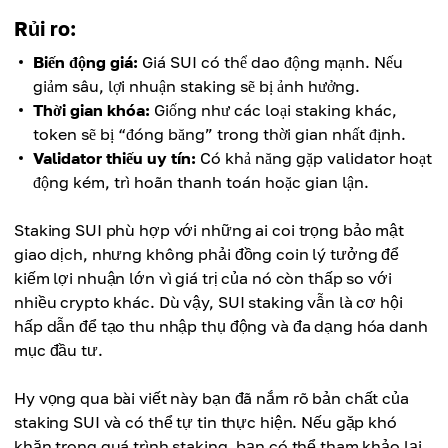
Rủi ro:
Biến động giá:
Giá SUI có thể dao động mạnh. Nếu
giảm sâu, lợi nhuận staking sẽ bị ảnh hưởng.
Thời gian khóa:
Giống như các loại staking khác,
token sẽ bị “đóng băng” trong thời gian nhất định.
Validator thiếu uy tín:
Có khả năng gặp validator hoạt
động kém, trì hoãn thanh toán hoặc gian lận.
Staking SUI phù hợp với những ai coi trọng bảo mật
giao dịch, nhưng không phải đồng coin lý tưởng để
kiếm lợi nhuận lớn vì giá trị của nó còn thấp so với
nhiều crypto khác. Dù vậy, SUI staking vẫn là cơ hội
hấp dẫn để tạo thu nhập thụ động và đa dạng hóa danh
mục đầu tư.
Hy vọng qua bài viết này bạn đã nắm rõ bản chất của
staking SUI và có thể tự tin thực hiện. Nếu gặp khó
khăn trong quá trình staking, bạn có thể tham khảo lại