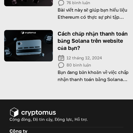
76
bình luận
Bài viết này sẽ giúp bạn hiểu liệu
Ethereum có thực sự phi tập
trung và nó làm gì để duy trì điều
đó!
Cách chấp nhận thanh toán
bằng Solana trên website
của bạn?
12 tháng 12, 2024
80
bình luận
Bạn đang băn khoăn về việc chấp
nhận thanh toán bằng Solana?
Hướng dẫn hữu ích đã sẵn sàng
cho bạn!
Cộng đồng, Độ tin cậy, Động lực, Hỗ trợ.
Công ty