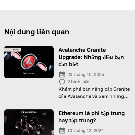
Nội dung liên quan
Avalanche Granite
Upgrade: Những điều bạn
cần biết
23 tháng 10, 2025
2
bình luận
Khám phá bản nâng cấp Granite
của Avalanche và xem những
cải tiến mà nó mang lại cho
người dùng và nhà phát triển.
Ethereum là phi tập trung
hay tập trung?
10 tháng 12, 2024