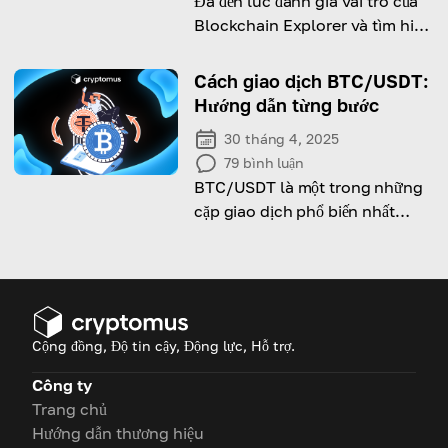
Đã đến lúc đánh giá vai trò của
Blockchain Explorer và tìm hiểu
cách thức hoạt động của chúng.
Hãy xem bài viết và khám phá
Cách giao dịch BTC/USDT:
những điều mới mẻ cho chính
Hướng dẫn từng bước
mình!
30 tháng 4, 2025
79
bình luận
BTC/USDT là một trong những
cặp giao dịch phổ biến nhất
trong thế giới tiền điện tử. Nhưng
liệu nó có hiệu quả với bạn?
Cộng đồng, Độ tin cậy, Động lực, Hỗ trợ.
Công ty
Trang chủ
Hướng dẫn thương hiệu