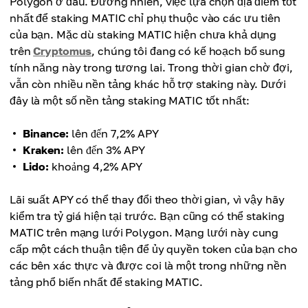
Polygon ở đâu. Đương nhiên, việc lựa chọn địa điểm tốt
nhất để staking MATIC chỉ phụ thuộc vào các ưu tiên
của bạn. Mặc dù staking MATIC hiện chưa khả dụng
trên
Cryptomus
, chúng tôi đang có kế hoạch bổ sung
tính năng này trong tương lai. Trong thời gian chờ đợi,
vẫn còn nhiều nền tảng khác hỗ trợ staking này. Dưới
đây là một số nền tảng staking MATIC tốt nhất:
Binance:
lên đến 7,2% APY
Kraken:
lên đến 3% APY
Lido:
khoảng 4,2% APY
Lãi suất APY có thể thay đổi theo thời gian, vì vậy hãy
kiểm tra tỷ giá hiện tại trước. Bạn cũng có thể staking
MATIC trên mạng lưới Polygon. Mạng lưới này cung
cấp một cách thuận tiện để ủy quyền token của bạn cho
các bên xác thực và được coi là một trong những nền
tảng phổ biến nhất để staking MATIC.