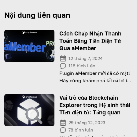
Nội dung liên quan
Cách Chấp Nhận Thanh
Toán Bằng Tiền Điện Tử
Qua aMember
12 tháng 7, 2024
118
bình luận
Plugin aMember mới đã có mặt!
Hãy cùng khám phá tất cả lợi ích
mà nó mang lại!
Vai trò của Blockchain
Explorer trong Hệ sinh thái
Tiền điện tử: Tổng quan
29 tháng 12, 2023
78
bình luận