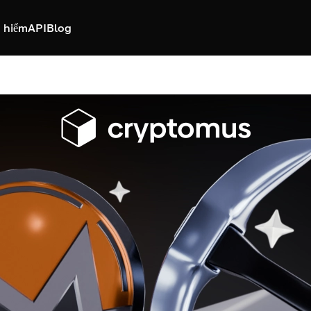
 hiểm
API
Blog