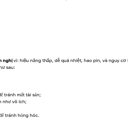
n nghị
vì: hiệu năng thấp, dễ quá nhiệt, hao pin, và nguy cơ
hư sau:
ể tránh mất tài sản;
n như vô ích;
i để tránh hỏng hóc.