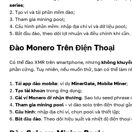
series
;
Tạo ví và tải phần mềm đào;
Tham gia mining pool;
Cấu hình phần mềm: nhập địa chỉ ví và dữ liệu pool;
Bắt đầu đào, theo dõi lợi nhuận và điều chỉnh khi cần.
Đào Monero Trên Điện Thoại
Có thể đào XMR trên smartphone, nhưng
không khuyế
phần cứng. Tuy nhiên, nếu muốn thử, bạn có thể làm n
Tải app đào mobile
: ví dụ
MinerGate, Mobile Miner
;
Tạo tài khoản
trong ứng dụng;
Cài ví Monero để nhận thưởng
. Sao lưu seed phrase đ
Tham gia mining pool
– vì đào solo trên điện thoại gầ
Cấu hình
: nhập địa chỉ ví, chọn pool và thiết lập;
Bắt đầu đào
. Theo dõi hiệu suất và nhiệt độ điện thoạ