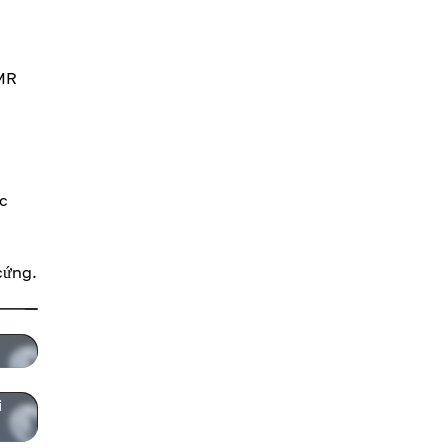
XMR
ác
 cứng.
i