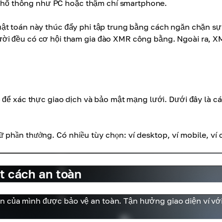
ị phổ thông như PC hoặc thậm chí smartphone.
uật toán này thúc đẩy phi tập trung bằng cách ngăn chặn sự
ười đều có cơ hội tham gia đào XMR công bằng. Ngoài ra, 
 để xác thực giao dịch và bảo mật mạng lưới. Dưới đây là c
trữ phần thưởng. Có nhiều tùy chọn: ví desktop, ví mobile, ví
ột cách an toàn
n của mình được bảo vệ an toàn. Tận hưởng giao diện ví vớ