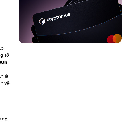
ập
g số
alth
ạn là
ản về
ởng