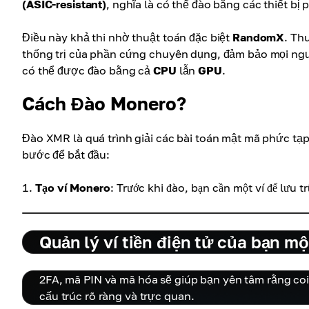
(ASIC-resistant)
, nghĩa là có thể đào bằng các thiết b
Điều này khả thi nhờ thuật toán đặc biệt
RandomX
. Th
thống trị của phần cứng chuyên dụng, đảm bảo mọi ng
có thể được đào bằng cả
CPU
lẫn
GPU
.
Cách Đào Monero?
Đào XMR là quá trình giải các bài toán mật mã phức tạp
bước để bắt đầu:
Tạo ví Monero
: Trước khi đào, bạn cần một ví để lưu 
Quản lý ví tiền điện tử của bạn m
2FA, mã PIN và mã hóa sẽ giúp bạn yên tâm rằng coi
cấu trúc rõ ràng và trực quan.