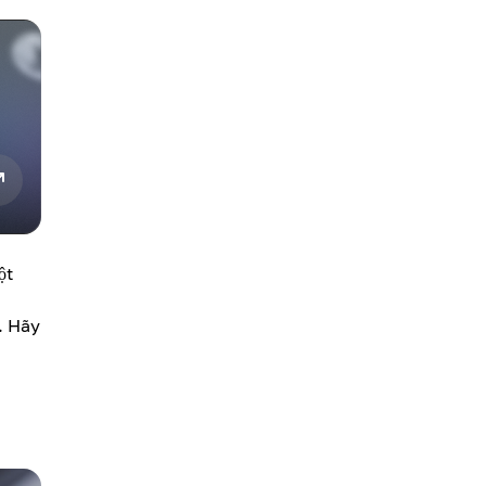
ột
. Hãy