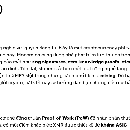
)
nghĩa với quyền riêng tư. Đây là một cryptocurrency phi t
ện nay, Monero có cộng đồng nhà phát triển lớn thứ ba tron
ăng bảo mật như
ring signatures
,
zero-knowledge proofs
,
ste
giao dịch. Tóm lại, Monero sở hữu một loạt công nghệ tăng
uận từ XMR? Một trong những cách phổ biến là
mining
. Dù b
iới crypto, bài viết này sẽ hướng dẫn bạn những điều cơ b
 cơ chế đồng thuận
Proof-of-Work (PoW)
để nhận phần thư
n, có một điểm khác biệt: XMR được thiết kế để
kháng ASIC