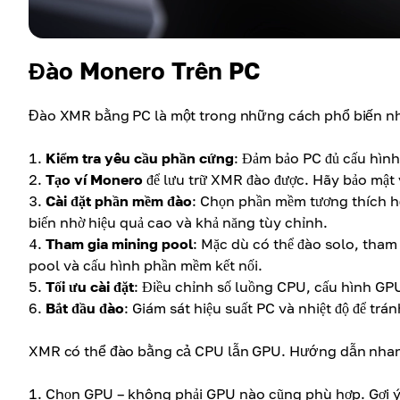
Đào Monero Trên PC
Đào XMR bằng PC là một trong những cách phổ biến nh
Kiểm tra yêu cầu phần cứng
: Đảm bảo PC đủ cấu hìn
Tạo ví Monero
để lưu trữ XMR đào được. Hãy bảo mật 
Cài đặt phần mềm đào
: Chọn phần mềm tương thích 
biến nhờ hiệu quả cao và khả năng tùy chỉnh.
Tham gia mining pool
: Mặc dù có thể đào solo, tham
pool và cấu hình phần mềm kết nối.
Tối ưu cài đặt
: Điều chỉnh số luồng CPU, cấu hình GPU,
Bắt đầu đào
: Giám sát hiệu suất PC và nhiệt độ để trán
XMR có thể đào bằng cả CPU lẫn GPU. Hướng dẫn nha
Chọn GPU – không phải GPU nào cũng phù hợp. Gợi 