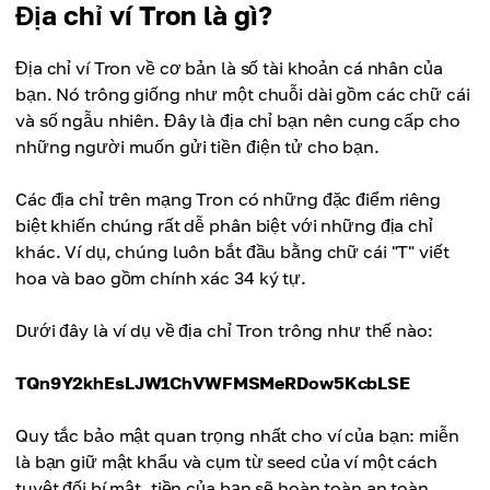
Địa chỉ ví Tron là gì?
Địa chỉ ví Tron về cơ bản là số tài khoản cá nhân của
bạn. Nó trông giống như một chuỗi dài gồm các chữ cái
và số ngẫu nhiên. Đây là địa chỉ bạn nên cung cấp cho
những người muốn gửi tiền điện tử cho bạn.
Các địa chỉ trên mạng Tron có những đặc điểm riêng
biệt khiến chúng rất dễ phân biệt với những địa chỉ
khác. Ví dụ, chúng luôn bắt đầu bằng chữ cái "T" viết
hoa và bao gồm chính xác 34 ký tự.
Dưới đây là ví dụ về địa chỉ Tron trông như thế nào:
TQn9Y2khEsLJW1ChVWFMSMeRDow5KcbLSE
Quy tắc bảo mật quan trọng nhất cho ví của bạn: miễn
là bạn giữ mật khẩu và cụm từ seed của ví một cách
tuyệt đối bí mật, tiền của bạn sẽ hoàn toàn an toàn.