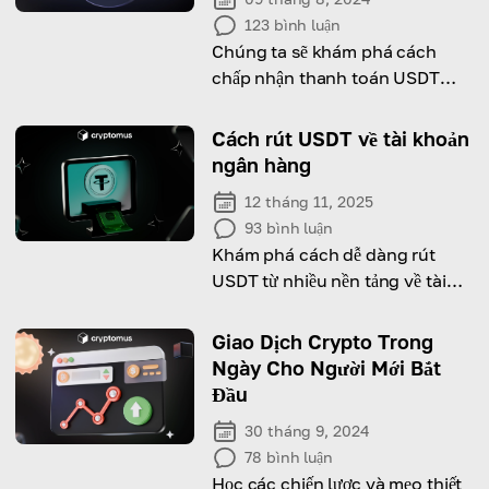
123
bình luận
Chúng ta sẽ khám phá cách
chấp nhận thanh toán USDT
ERC-20 và lý do bạn nên cân
nhắc áp dụng cho doanh nghiệp
Cách rút USDT về tài khoản
của mình!
ngân hàng
12 tháng 11, 2025
93
bình luận
Khám phá cách dễ dàng rút
USDT từ nhiều nền tảng về tài
khoản ngân hàng của bạn!
Giao Dịch Crypto Trong
Ngày Cho Người Mới Bắt
Đầu
30 tháng 9, 2024
78
bình luận
Học các chiến lược và mẹo thiết