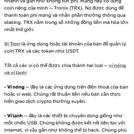
nhanh và gần như không tốn phí. Mạng này có đồng
coin riêng của mình — Tronix (TRX). Nó được dùng để
thanh toán phí mạng và nhận phần thưởng thông qua
staking. TRX nằm trong số những đồng tiền mã hóa lớn
nhất thế giới.
Ví Tron
là ứng dụng hoặc tài khoản của bạn để quản lý
coin TRX và các token như USDT.
Tất cả các ví có thể được chia thành hai loại —
ví nóng
và ví lạnh
:
- Ví nóng
— đây là các ứng dụng trên điện thoại của bạn
hoặc ví web. Chúng rất thuận tiện nếu bạn cần thực
hiện giao dịch crypto thường xuyên.
- Ví lạnh
— đây là các thiết bị chuyên dụng giống như
một chiếc USB. Chúng không được kết nối liên tục với
internet, vì vậy gần như không thể bị hack. Chúng phù