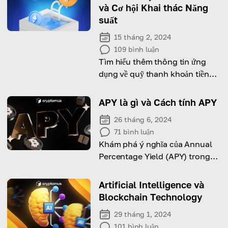
và Cơ hội Khai thác Năng
suất
15 tháng 2, 2024
109
bình luận
Tìm hiểu thêm thông tin ứng
dụng về quỹ thanh khoản tiền
điện tử và sử dụng chúng để sinh
lời
APY là gì và Cách tính APY
26 tháng 6, 2024
71
bình luận
Khám phá ý nghĩa của Annual
Percentage Yield (APY) trong
crypto và cách tính toán nó.
Artificial Intelligence và
Blockchain Technology
29 tháng 1, 2024
101
bình luận