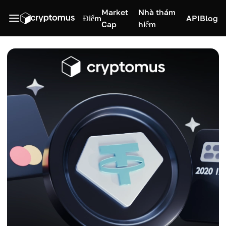
Market
Nhà thám
Điểm
API
Blog
Cap
hiểm