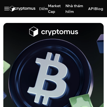
Market
Nhà thám
Điểm
API
Blog
Cap
hiểm