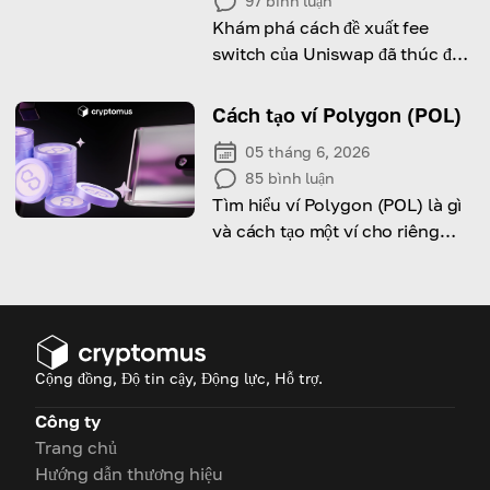
97
bình luận
Khám phá cách đề xuất fee
switch của Uniswap đã thúc đẩy
đà tăng 40% của UNI và có thể
định hình lại tokenomics của nó.
Cách tạo ví Polygon (POL)
05 tháng 6, 2026
85
bình luận
Tìm hiểu ví Polygon (POL) là gì
và cách tạo một ví cho riêng
bạn!
Cộng đồng, Độ tin cậy, Động lực, Hỗ trợ.
Công ty
Trang chủ
Hướng dẫn thương hiệu