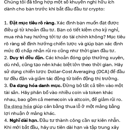
Chúng tôi đã tổng hợp một số khuyến nghị hữu ích
dành cho bạn trước khi bắt đầu đầu tư crypto:
Đặt mục tiêu rõ ràng.
Xác định bạn muốn đạt được
điều gì từ khoản đầu tư. Bạn có tiết kiệm cho kỳ nghỉ,
mua nhà hay hướng tới tự do tài chính không? Mục tiêu
rõ ràng sẽ định hướng chiến lược và giúp bạn xác định
mức độ chấp nhận rủi ro cũng như thời gian đầu tư.
Duy trì đều đặn.
Các khoản đóng góp thường xuyên,
dù nhỏ, cũng tạo nên khác biệt lớn theo thời gian. Hãy
sử dụng chiến lược Dollar-Cost Averaging (DCA) để đầu
tư đều đặn và giảm tác động từ biến động thị trường.
Đa dạng hóa danh mục.
Đừng bỏ tất cả tiền vào một
tài sản. Hãy phân bổ vào nhiều coin và token khác
nhau, bao gồm cả memecoin và altcoin, để giảm rủi ro.
Đa dạng hóa
giúp cân bằng thua lỗ ở một mảng bằng
lợi nhuận ở mảng khác.
Nghĩ dài hạn.
Đầu tư thành công cần sự kiên nhẫn.
Khi mới bắt đầu, hãy ưu tiên dài hạn và tập trung xây