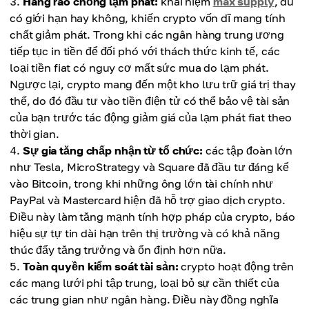
Hàng rào chống lạm phát:
khái niệm
max supply
, dù
có giới hạn hay không, khiến crypto vốn dĩ mang tính
chất giảm phát. Trong khi các ngân hàng trung ương
tiếp tục in tiền để đối phó với thách thức kinh tế, các
loại tiền fiat có nguy cơ mất sức mua do lạm phát.
Ngược lại, crypto mang đến một kho lưu trữ giá trị thay
thế, do đó đầu tư vào tiền điện tử có thể bảo vệ tài sản
của bạn trước tác động giảm giá của lạm phát fiat theo
thời gian.
Sự gia tăng chấp nhận từ tổ chức:
các tập đoàn lớn
như Tesla, MicroStrategy và Square đã đầu tư đáng kể
vào Bitcoin, trong khi những ông lớn tài chính như
PayPal và Mastercard hiện đã hỗ trợ giao dịch crypto.
Điều này làm tăng mạnh tính hợp pháp của crypto, báo
hiệu sự tự tin dài hạn trên thị trường và có khả năng
thúc đẩy tăng trưởng và ổn định hơn nữa.
Toàn quyền kiểm soát tài sản:
crypto hoạt động trên
các mạng lưới phi tập trung, loại bỏ sự cần thiết của
các trung gian như ngân hàng. Điều này đồng nghĩa