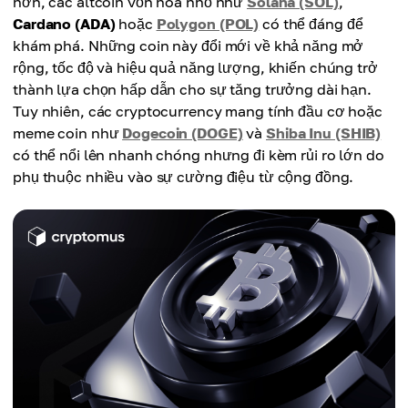
hơn, các altcoin vốn hóa nhỏ như
Solana (SOL)
,
Cardano (ADA)
hoặc
Polygon (POL)
có thể đáng để
khám phá. Những coin này đổi mới về khả năng mở
rộng, tốc độ và hiệu quả năng lượng, khiến chúng trở
thành lựa chọn hấp dẫn cho sự tăng trưởng dài hạn.
Tuy nhiên, các cryptocurrency mang tính đầu cơ hoặc
meme coin như
Dogecoin (DOGE)
và
Shiba Inu (SHIB)
có thể nổi lên nhanh chóng nhưng đi kèm rủi ro lớn do
phụ thuộc nhiều vào sự cường điệu từ cộng đồng.