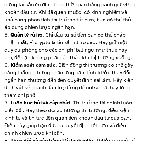
dựng tài sản ổn định theo thời gian bằng cách giữ vững
khoản đầu tư. Khi đã quen thuộc, có kinh nghiệm và
khả năng phân tích thị trường tốt hơn, bạn có thể thử
áp dụng chiến lược ngắn hạn.
Quản lý rủi ro.
Chỉ đầu tư số tiền bạn có thể chấp
nhận mất, vì crypto là tài sản rủi ro cao. Hãy giữ một
quỹ dự phòng cho các chi phí bất ngờ như thuế hay
phí, để bạn không phải bán tháo khi thị trường xuống.
Kiểm soát cảm xúc.
Biến động thị trường có thể gây
căng thẳng, nhưng phản ứng cảm tính trước thay đổi
ngắn hạn thường dẫn đến quyết định sai lầm. Hãy kiên
định với kế hoạch đầu tư; đừng để nỗi sợ hãi hay lòng
tham chi phối.
Luôn học hỏi và cập nhật.
Thị trường tài chính luôn
biến đổi. Hãy theo dõi xu hướng thị trường, điều kiện
kinh tế và tin tức liên quan đến khoản đầu tư của bạn.
Điều này giúp bạn đưa ra quyết định tốt hơn và điều
chỉnh chiến lược khi cần.
Theo dõi và cân bằng lại danh mục.
Thường xuyên rà