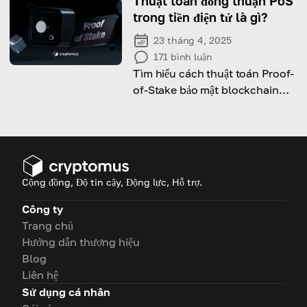
Thuật toán đồng thuận PoS
trong tiền điện tử là gì?
23 tháng 4, 2025
171
bình luận
Tìm hiểu cách thuật toán Proof-
of-Stake bảo mật blockchain
thông qua staking, hiệu quả và
phi tập trung.
Cộng đồng, Độ tin cậy, Động lực, Hỗ trợ.
Công ty
Trang chủ
Hướng dẫn thương hiệu
Blog
Liên hệ
Sử dụng cá nhân