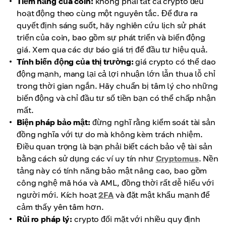
Tiềm năng của coin:
không phải tất cả crypto đều
hoạt động theo cùng một nguyên tắc. Để đưa ra
quyết định sáng suốt, hãy nghiên cứu lịch sử phát
triển của coin, bao gồm sự phát triển và biến động
giá. Xem qua các dự báo giá trị để đầu tư hiệu quả.
Tính biến động của thị trường:
giá crypto có thể dao
động mạnh, mang lại cả lợi nhuận lớn lẫn thua lỗ chỉ
trong thời gian ngắn. Hãy chuẩn bị tâm lý cho những
biến động và chỉ đầu tư số tiền bạn có thể chấp nhận
mất.
Biện pháp bảo mật:
đừng nghĩ rằng kiểm soát tài sản
đồng nghĩa với tự do mà không kèm trách nhiệm.
Điều quan trọng là bạn phải biết cách bảo vệ tài sản
bằng cách sử dụng các ví uy tín như
Cryptomus
. Nền
tảng này có tính năng bảo mật nâng cao, bao gồm
công nghệ mã hóa và AML, đồng thời rất dễ hiểu với
người mới. Kích hoạt
2FA
và đặt mật khẩu mạnh để
cảm thấy yên tâm hơn.
Rủi ro pháp lý:
crypto đối mặt với nhiều quy định