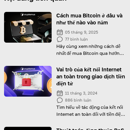
Cách mua Bitcoin ở đâu và
như thế nào vào năm
05 tháng 9, 2025
77
bình luận
Hãy cùng xem những cách dễ
nhất để mua Bitcoin qua hướng
dẫn tổng hợp này!
Vai trò của kết nối Internet
an toàn trong giao dịch tiền
điện tử
11 tháng 3, 2024
886
bình luận
Tìm hiểu về tác động của kết nối
Internet an toàn đối với tiền điện
tử và thực hiện các giao dịch
thành công, an toàn