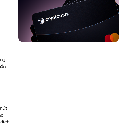
ững
iến
 hút
ng
 dịch