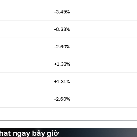
-3.45%
-8.33%
-2.60%
+1.33%
+1.31%
-2.60%
fhat ngay bây giờ