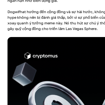
ngắn hạn nhờ biến động giá.
Dogwifhat hướng đến cộng đồng và sự hài hước, không c
hype không nên bị đánh giá thấp, bởi vì sự phổ biến c
xoay quanh ý tưởng meme này. Nó thu hút sự chú ý thô
gây quỹ cộng đồng cho triển lãm Las Vegas Sphere.