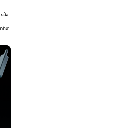
 của
 như