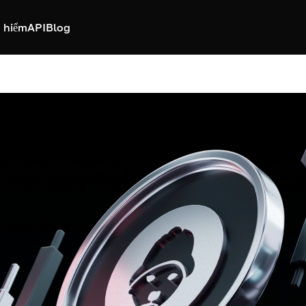
 hiểm
API
Blog