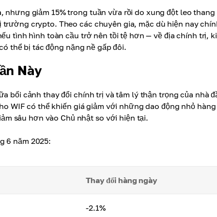
a, nhưng giảm 15% trong tuần vừa rồi do xung đột leo thang
ị trường crypto. Theo các chuyên gia, mặc dù hiện nay chín
u tình hình toàn cầu trở nên tồi tệ hơn — về địa chính trị, k
 có thể bị tác động nặng nề gấp đôi.
uần Này
a bối cảnh thay đổi chính trị và tâm lý thận trọng của nhà đ
c cho WIF có thể khiến giá giảm với những dao động nhỏ hàng
m sâu hơn vào Chủ nhật so với hiện tại.
ng 6 năm 2025:
Thay đổi hàng ngày
-2.1%