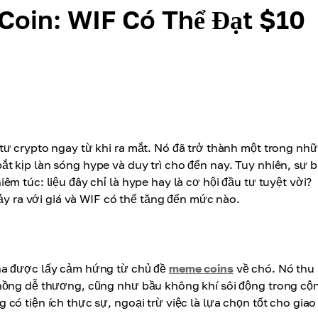
Coin: WIF Có Thể Đạt $10
tư crypto ngay từ khi ra mắt. Nó đã trở thành một trong nh
 kịp làn sóng hype và duy trì cho đến nay. Tuy nhiên, sự b
m túc: liệu đây chỉ là hype hay là cơ hội đầu tư tuyệt vời?
xảy ra với giá và WIF có thể tăng đến mức nào.
na được lấy cảm hứng từ chủ đề
meme coins
về chó. Nó thu
 hồng dễ thương, cũng như bầu không khí sôi động trong cộ
ó tiện ích thực sự, ngoại trừ việc là lựa chọn tốt cho giao