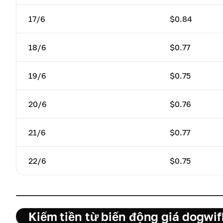
17/6
$0.84
18/6
$0.77
19/6
$0.75
20/6
$0.76
21/6
$0.77
22/6
$0.75
Kiếm tiền từ biến động giá dogwi