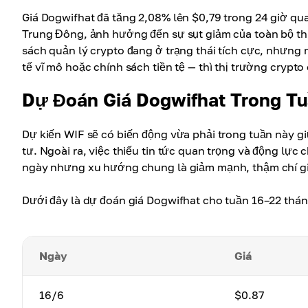
Giá Dogwifhat đã tăng 2,08% lên $0,79 trong 24 giờ qu
Trung Đông, ảnh hưởng đến sự sụt giảm của toàn bộ th
sách quản lý crypto đang ở trạng thái tích cực, nhưng nế
tế vĩ mô hoặc chính sách tiền tệ — thì thị trường crypto
Dự Đoán Giá Dogwifhat Trong T
Dự kiến WIF sẽ có biến động vừa phải trong tuần này giữ
tư. Ngoài ra, việc thiếu tin tức quan trọng và động lự
ngày nhưng xu hướng chung là giảm mạnh, thậm chí giả
Dưới đây là dự đoán giá Dogwifhat cho tuần 16–22 thá
Ngày
Giá
16/6
$0.87