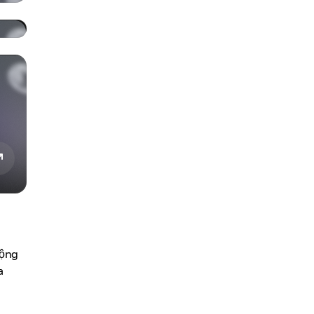
Cộng
a