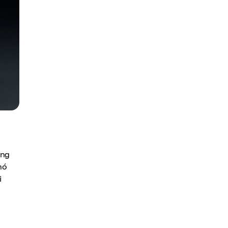
ung
nó
i