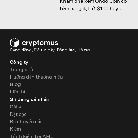
Khám phá xem Ondo Coin có
tiềm năng đạt tới $100 hay
không và các chuyên gia dự
báo sự tăng trưởng của nó trong
tương lai như thế nào.
Cộng đồng, Độ tin cậy, Động lực, Hỗ trợ.
Công ty
Trang chủ
Hướng dẫn thương hiệu
Blog
Liên hệ
Sử dụng cá nhân
Cái ví
Đặt cọc
Bộ chuyển đổi
Kiếm
Trình kiểm tra AML