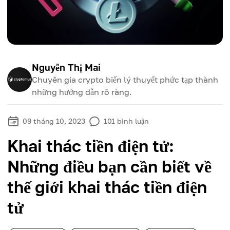
Nguyễn Thị Mai
Chuyên gia crypto biến lý thuyết phức tạp thành
những hướng dẫn rõ ràng.
09 tháng 10, 2023
101
bình luận
Khai thác tiền điện tử:
Những điều bạn cần biết về
thế giới khai thác tiền điện
tử