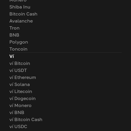
Shiba Inu
Bitcoin Cash
Avalanche
Tron
BNB
Polygon
Toncoin
Ví
ví Bitcoin
ví USDT
ví Ethereum
ví Solana
ví Litecoin
ví Dogecoin
ví Monero
ví BNB
ví Bitcoin Cash
ví USDC