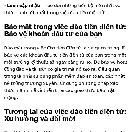
•
Luôn cập nhật:
Theo dõi những tiến bộ mới nhất và
thực hành tốt nhất trong việc đào tiền điện tử.
Bảo mật trong việc đào tiền điện tử:
Bảo vệ khoản đầu tư của bạn
Bảo mật trong việc đào tiền điện tử là rất quan trọng để
bảo vệ các khoản đầu tư tiền điện tử của bạn trong một
môi trường kỹ thuật số ngày càng rủi ro. Để bảo vệ hoạt
động đào và tài sản có giá trị mà nó tạo ra, điều quan
trọng là phải sử dụng phần mềm đào an toàn, cập nhật
hệ thống thường xuyên, sử dụng phương pháp xác
thực mạnh mẽ và triển khai các giao thức bảo mật
mạng.
Tương lai của việc đào tiền điện tử:
Xu hướng và đổi mới