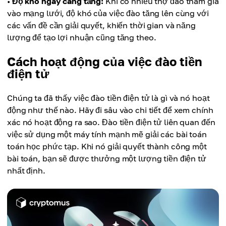
•
Độ khó ngày càng tăng:
Khi có nhiều thợ đào tham gia
vào mạng lưới, độ khó của việc đào tăng lên cùng với
các vấn đề cần giải quyết, khiến thời gian và năng
lượng để tạo lợi nhuận cũng tăng theo.
Cách hoạt động của việc đào tiền
điện tử
Chúng ta đã thấy việc đào tiền điện tử là gì và nó hoạt
động như thế nào. Hãy đi sâu vào chi tiết để xem chính
xác nó hoạt động ra sao. Đào tiền điện tử liên quan đến
việc sử dụng một máy tính mạnh mẽ giải các bài toán
toán học phức tạp. Khi nó giải quyết thành công một
bài toán, bạn sẽ được thưởng một lượng tiền điện tử
nhất định.