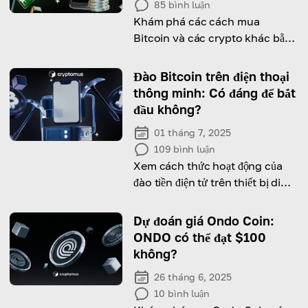
85
bình luận
Khám phá các cách mua
Bitcoin và các crypto khác bằng
tiền mặt!
Đào Bitcoin trên điện thoại
thông minh: Có đáng để bắt
đầu không?
01 tháng 7, 2025
109
bình luận
Xem cách thức hoạt động của
đào tiền điện tử trên thiết bị di
động và tìm hiểu cách sử dụng
điện thoại thông minh để đào tiền
Dự đoán giá Ondo Coin:
điện tử
ONDO có thể đạt $100
không?
26 tháng 6, 2025
10
bình luận