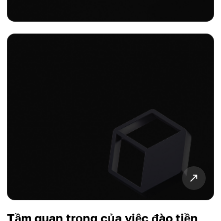
Tầm quan trọng của việc đào tiền