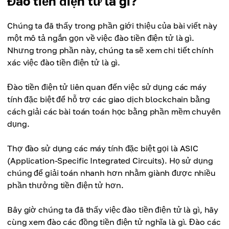
Đào tiền điện tử là gì?
Chúng ta đã thấy trong phần giới thiệu của bài viết này
một mô tả ngắn gọn về việc đào tiền điện tử là gì.
Nhưng trong phần này, chúng ta sẽ xem chi tiết chính
xác việc đào tiền điện tử là gì.
Đào tiền điện tử liên quan đến việc sử dụng các máy
tính đặc biệt để hỗ trợ các giao dịch blockchain bằng
cách giải các bài toán toán học bằng phần mềm chuyên
dụng.
Thợ đào sử dụng các máy tính đặc biệt gọi là ASIC
(Application-Specific Integrated Circuits). Họ sử dụng
chúng để giải toán nhanh hơn nhằm giành được nhiều
phần thưởng tiền điện tử hơn.
Bây giờ chúng ta đã thấy việc đào tiền điện tử là gì, hãy
cùng xem đào các đồng tiền điện tử nghĩa là gì. Đào các