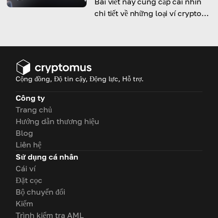
Bài viết này cung cấp cái nhìn
chi tiết về những loại ví crypto
chính, làm nổi bật đặc điểm, mức
độ bảo mật và tính tiện lợi của
từng loại.
Cộng đồng, Độ tin cậy, Động lực, Hỗ trợ.
Công ty
Trang chủ
Hướng dẫn thương hiệu
Blog
Liên hệ
Sử dụng cá nhân
Cái ví
Đặt cọc
Bộ chuyển đổi
Kiếm
Trình kiểm tra AML