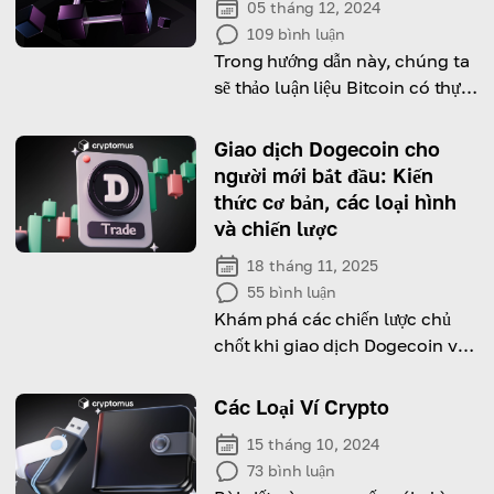
05 tháng 12, 2024
109
bình luận
Trong hướng dẫn này, chúng ta
sẽ thảo luận liệu Bitcoin có thực
sự phi tập trung và nó đạt được
điều đó như thế nào!
Giao dịch Dogecoin cho
người mới bắt đầu: Kiến
thức cơ bản, các loại hình
và chiến lược
18 tháng 11, 2025
55
bình luận
Khám phá các chiến lược chủ
chốt khi giao dịch Dogecoin và
nhận các mẹo để giao dịch
thành công!
Các Loại Ví Crypto
15 tháng 10, 2024
73
bình luận