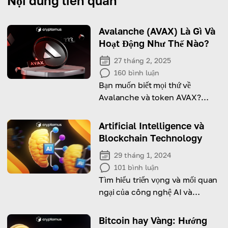
Nội dung liên quan
Avalanche (AVAX) Là Gì Và
Hoạt Động Như Thế Nào?
27 tháng 2, 2025
160
bình luận
Bạn muốn biết mọi thứ về
Avalanche và token AVAX?
Khám phá Avalanche là gì và nó
hoạt động ra sao trong bài viết
Artificial Intelligence và
này!
Blockchain Technology
29 tháng 1, 2024
101
bình luận
Tìm hiểu triển vọng và mối quan
ngại của công nghệ AI và
Blockchain
Bitcoin hay Vàng: Hướng