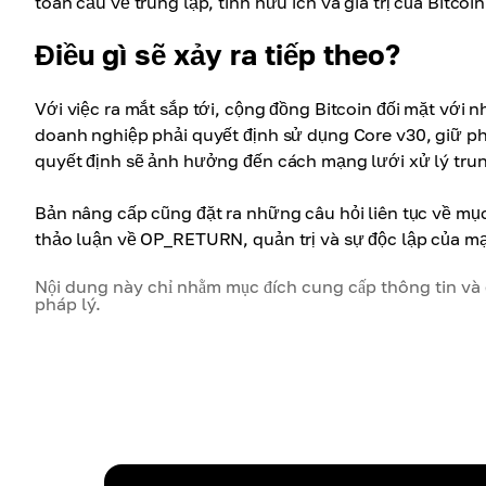
toàn cầu về trung lập, tính hữu ích và giá trị của Bitcoin
Điều gì sẽ xảy ra tiếp theo?
Với việc ra mắt sắp tới, cộng đồng Bitcoin đối mặt với
doanh nghiệp phải quyết định sử dụng Core v30, giữ ph
quyết định sẽ ảnh hưởng đến cách mạng lưới xử lý trung 
Bản nâng cấp cũng đặt ra những câu hỏi liên tục về mục
thảo luận về OP_RETURN, quản trị và sự độc lập của mạ
Nội dung này chỉ nhằm mục đích cung cấp thông tin và g
pháp lý.