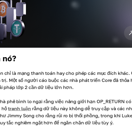
h nó?
n chỉ là mạng thanh toán hay cho phép các mục đích khác.
 trị. Một số người cáo buộc các nhà phát triển Core đã thỏa 
i pháp lớp 2 cần dữ liệu lớn hơn.
 nhà phê bình lo ngại rằng việc nâng giới hạn OP_RETURN có
g hộ
tranh luận
rằng dữ liệu này không dễ truy cập và các n
ư Jimmy Song cho rằng rủi ro bị thổi phồng, trong khi Luk
uy tắc nghiêm ngặt hơn để ngăn chặn dữ liệu tùy ý.