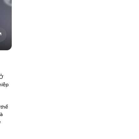
 Ở
hiệp
 thể
hà
e