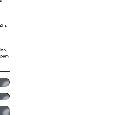
là
hơn.
ịnh,
 spam