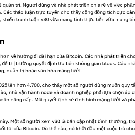
quản trị. Người dùng và nhà phát triển chia rẽ về việc phầ
n. Các thảo luận trực tuyến cho thấy cộng đồng tích cực cân
lý, khiến tranh luận v30 vừa mang tính thực tiễn vừa mang tí
in
g hơn về hướng đi dài hạn của Bitcoin. Các nhà phát triển cho
, để thị trường quyết định ưu tiên không gian block. Các nh
g, quản trị hoặc văn hóa mạng lưới.
025 lên hơn 4.700, cho thấy một số người dùng muốn quy t
đào, nhà vận hành node và doanh nghiệp phải lựa chọn áp 
 hoãn nâng cấp. Mỗi quyết định sẽ định hình mạng lưới và ph
ày. Một số người xem v30 là bản cập nhật bình thường, tr
cốt lõi của Bitcoin. Dù thế nào, nó khởi đầu một cuộc trò ch