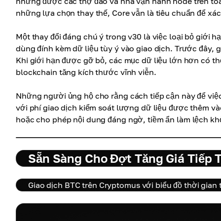
nhưng được các thợ đào và nhà vận hành node trên toàn
những lựa chọn thay thế, Core vẫn là tiêu chuẩn để xá
Một thay đổi đáng chú ý trong v30 là việc loại bỏ giớ
dùng đính kèm dữ liệu tùy ý vào giao dịch. Trước đây, 
Khi giới hạn được gỡ bỏ, các mục dữ liệu lớn hơn có th
blockchain tăng kích thước vĩnh viễn.
Những người ủng hộ cho rằng cách tiếp cận này để việc
với phí giao dịch kiểm soát lượng dữ liệu được thêm v
hoặc cho phép nội dung đáng ngờ, tiềm ẩn làm lệch khỏi 
Sẵn Sàng Cho Đợt Tăng Giá Tiếp 
Giao dịch BTC trên Cryptomus với biểu đồ thời gian