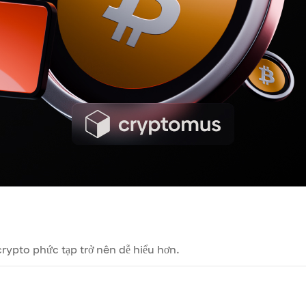
ypto phức tạp trở nên dễ hiểu hơn.