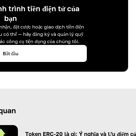
h trình tiền điện tử của
bạn
nhận, đặt cược hoặc giao dịch tiền điện
ều có thể — hãy đăng ký và quản lý quỹ
các công cụ tiện dụng của chúng tôi.
Bắt đầu
 quan
Token ERC-20 là gì: Ý nghĩa và Ưu điểm c