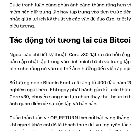
Cuộc tranh luận cũng phản ánh căng thẳng rộng hơn về 
mềm nên giữ trung lập hay tập trung vào tiền trước tiê
nhắc giữa lợi ích kỹ thuật và các vấn đề đạo đức, triết 
biểu tượng.
Tác động tới tương lai của Bitco
Ngoài các chi tiết kỹ thuật, Core v30 đặt ra câu hỏi rộn
bản cập nhật tập trung vào tính minh bạch và trung lập
bình cho rằng nó vẫn có thể ảnh hưởng đến việc áp dụn
Số lượng node Bitcoin Knots đã tăng từ 400 đầu năm 2
nghiêm ngặt hơn. Khi ngày phát hành gần kề, các thợ 
Core v30, chuyển sang các lựa chọn thay thế, hoặc trì
ánh quan điểm về sự độc lập và bản sắc.
Cuộc thảo luận về OP_RETURN làm nổi bật căng thẳng n
khi người khác coi đó là thách thức đối với nguyên tắc 