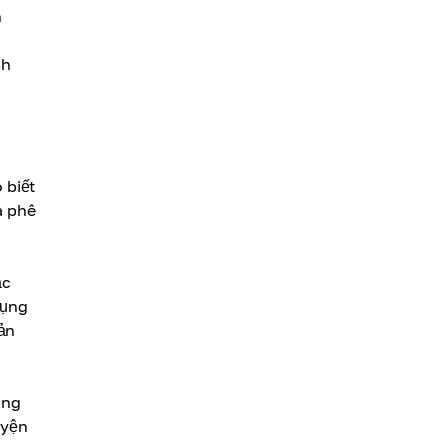
n
nh
 biết
à phê
ắc
dụng
ản
ong
uyện