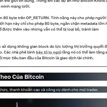
 thế giới tin dùng. Trong khi các dự án như Bitcoin Knots 
c minh mạng lưới.
i hạn 80 byte trên OP_RETURN. Tính năng này cho phép người
giới hạn này chỉ cho phép 80 byte, ngăn chặn metadata lớn 
ể được thêm vào nhưng vẫn có thể bị loại bỏ, tránh làm
 sử dụng không gian block do lực lượng thị trường quyết đ
ào. Các nhà phê bình
bày tỏ lo ngại
rằng nó có thể làm tăng
mục tiêu ban đầu của Bitcoin là giao dịch tài chính.
Theo Của Bitcoin
 thực, thanh khoản cao và công cụ dành cho mọi trader.