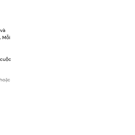
 và
. Mỗi
 cuộc
 hoặc