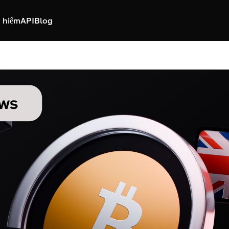
 hiểm
API
Blog