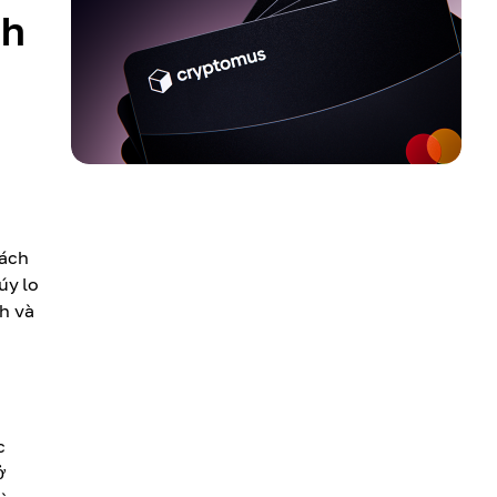
nh
tách
úy lo
ch và
c
ở