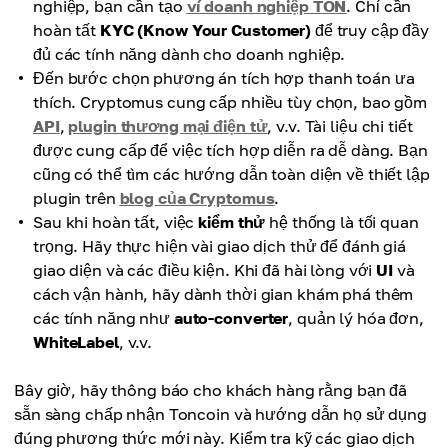
nghiệp, bạn cần tạo
ví doanh nghiệp TON
. Chỉ cần
hoàn tất
KYC (Know Your Customer)
để truy cập đầy
đủ các tính năng dành cho doanh nghiệp.
Đến bước chọn phương án tích hợp thanh toán ưa
thích. Cryptomus cung cấp nhiều tùy chọn, bao gồm
API
,
plugin thương mại điện tử
, v.v. Tài liệu chi tiết
được cung cấp để việc tích hợp diễn ra dễ dàng. Bạn
cũng có thể tìm các hướng dẫn toàn diện về thiết lập
plugin trên
blog của Cryptomus
.
Sau khi hoàn tất, việc
kiểm thử
hệ thống là tối quan
trọng. Hãy thực hiện vài giao dịch thử để đánh giá
giao diện và các điều kiện. Khi đã hài lòng với
UI
và
cách vận hành, hãy dành thời gian khám phá thêm
các tính năng như
auto-converter
, quản lý hóa đơn,
WhiteLabel
, v.v.
Bây giờ, hãy thông báo cho khách hàng rằng bạn đã
sẵn sàng chấp nhận Toncoin và hướng dẫn họ sử dụng
đúng phương thức mới này. Kiểm tra kỹ các giao dịch