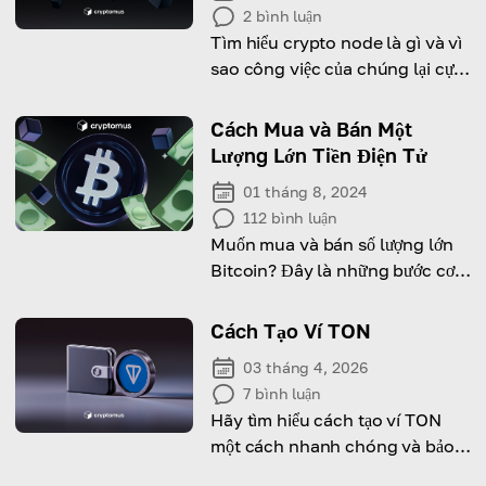
2
bình luận
Tìm hiểu crypto node là gì và vì
sao công việc của chúng lại cực
kỳ quan trọng.
Cách Mua và Bán Một
Lượng Lớn Tiền Điện Tử
01 tháng 8, 2024
112
bình luận
Muốn mua và bán số lượng lớn
Bitcoin? Đây là những bước cơ
bản để thực hiện an toàn và hiệu
quả.
Cách Tạo Ví TON
03 tháng 4, 2026
7
bình luận
Hãy tìm hiểu cách tạo ví TON
một cách nhanh chóng và bảo
mật, thiết lập ví, cũng như bắt