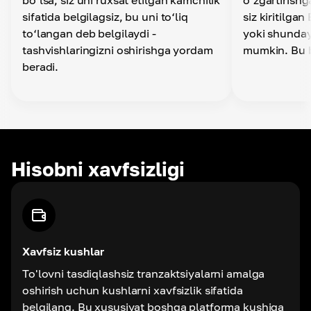
bo‘lsa, siz uni ruxsat etilgan kamchilik
o‘zgartirishg
sifatida belgilagsiz, bu uni to‘liq
siz kiritilga
to‘langan deb belgilaydi -
yoki shunday 
tashvishlaringizni oshirishga yordam
mumkin. Bu 
beradi.
Hisobni xavfsizligi
Xavfsiz kushlar
To'lovni tasdiqlashsiz tranzaktsiyalarni amalga
oshirish uchun kushlarni xavfsizlik sifatida
belgilang. Bu xususiyat boshqa platforma kushiga