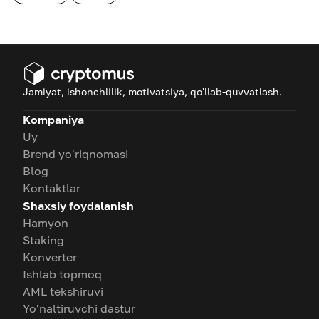
Jamiyat, ishonchlilik, motivatsiya, qo'llab-quvvatlash.
Kompaniya
Uy
Brend yo'riqnomasi
Blog
Kontaktlar
Shaxsiy foydalanish
Hamyon
Staking
Konverter
Ishlab topmoq
AML tekshiruvi
Yo'naltiruvchi dastur