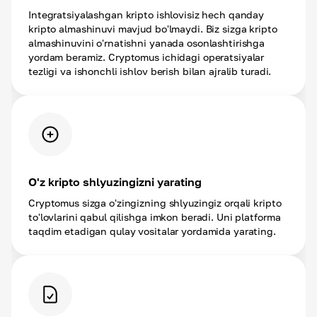
Integratsiyalashgan kripto ishlovisiz hech qanday
kripto almashinuvi mavjud bo'lmaydi. Biz sizga kripto
almashinuvini o'rnatishni yanada osonlashtirishga
yordam beramiz. Cryptomus ichidagi operatsiyalar
tezligi va ishonchli ishlov berish bilan ajralib turadi.
O'z kripto shlyuzingizni yarating
Cryptomus sizga o'zingizning shlyuzingiz orqali kripto
to'lovlarini qabul qilishga imkon beradi. Uni platforma
taqdim etadigan qulay vositalar yordamida yarating.