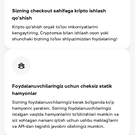
Sizning checkout sahifaga kripto ishlash
qo'shish
Kripto qo'shish orqali to'lov imkoniyatlarini
kengaytiring, Cryptomus bilan ishlash oson yoki
shunchaki bizning to'lov shlyuzimizdan foydalaning!
Foydalanuvchilaringiz uchun cheksiz statik
hamyonlar
Sizning foydalanuvchilaringiz kerak bo'lganda ko'p
hamyonni yaratsin. Sizning foydalanuvchilaringiz
istalgan vaqtda hamyonlarini to'ldirishlari mumkin va
siz xohlagan narsani qilish uchun ushbu mablag'larni
va API-dan tegishli javobni olishingiz mumkin.