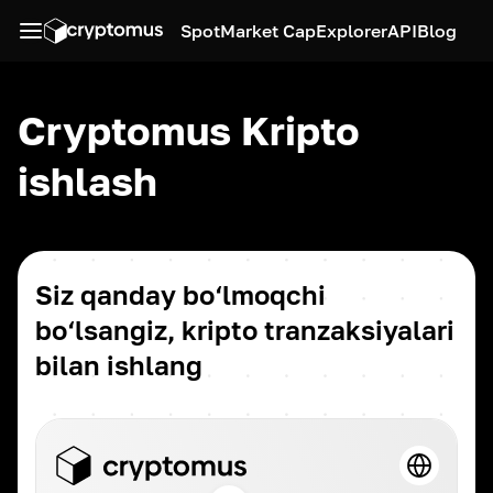
Spot
Market Cap
Explorer
API
Blog
Cryptomus Kripto
ishlash
Siz qanday bo‘lmoqchi
bo‘lsangiz, kripto tranzaksiyalari
bilan ishlang