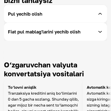
bizni tanlaysiz
Pul yechib olish
API orqali yechib olish
Fiat pul mablag'larini yechib olish
Pul mablag'larini o'zingizga qulay tarzda yechib
oling - Cryptomus sizga yechib olishni sozlash
imkoniyatini taklif qiladi.
SEPA/Swift
Dunyo bo'ylab bank hisob raqamiga pul o'tkazish
uchun
Pulni avtomatik konvertatsiya qilish
Oʻzingizga kerakli valyutani tanlang va API orqali
O‘zgaruvchan valyuta
Business Wallet’dan yechib olganingizda
konvertatsiya vositalari
mablagʻingiz avtomatik ravishda konvertatsiya
qilinadi.
To‘lovni aniqlik
Avtomatik ko
Avtomatik yechib olish
Tranzaksiya kreditini aniq bo‘limlarini
Avtomatik ko
Shaxsiy hisobingiz sozlamalarida vaqtni, valyutani
0 dan 5 gacha sozlang. Shunday qilib,
sizga kiringa
va tarmoqni ko'rsatib, istalgan hamyonga
agar mijoz bir necha sent to‘lamoqchi
sizning ista
avtomatik pul olishni o'rnatishingiz mumkin.