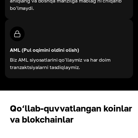
aniqlang va boshqa manzilga mablag'ni chiqarib
bo'lmaydi.
AML (Pul oqimini oldini olish)
Biz AML siyosatlarini qo'llaymiz va har doim
tranzaktsiyalarni tasdiqlaymiz.
Qo‘llab-quvvatlangan koinlar
va blokchainlar