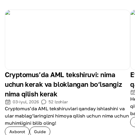
Cryptomus’da AML tekshiruvi: nima
E
uchun kerak va bloklangan bo‘lsangiz
q
nima qilish kerak
He
03-iyul, 2026
52
Izohlar
qi
Cryptomus’da AML tekshiruvlari qanday ishlashini va
ba
ular mablag‘laringizni himoya qilish uchun nima uchun
muhimligini bilib oling!
Axborot
Guide