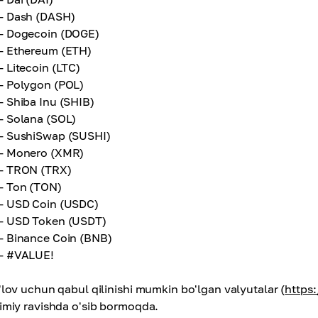
- Dash (DASH)
- Dogecoin (DOGE)
- Ethereum (ETH)
- Litecoin (LTC)
- Polygon (POL)
- Shiba Inu (SHIB)
- Solana (SOL)
- SushiSwap (SUSHI)
- Monero (XMR)
- TRON (TRX)
- Ton (TON)
- USD Coin (USDC)
- USD Token (USDT)
- Binance Coin (BNB)
-
#VALUE!
'lov uchun qabul qilinishi mumkin bo'lgan valyutalar (
https
imiy ravishda o'sib bormoqda.