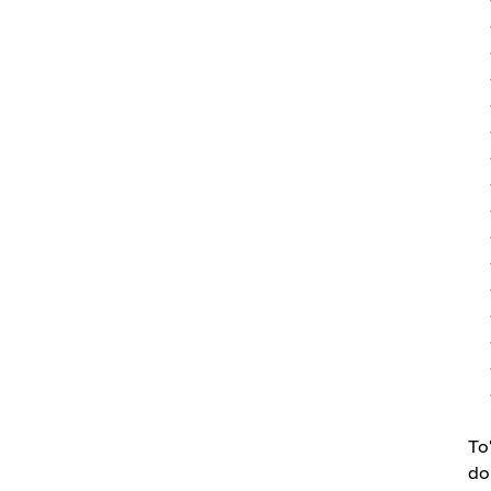
To
do