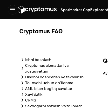
Spot
Market Cap
Explorer
A
Cryptomus FAQ
Q
Ishni boshlash
Cryptomus xizmatlari va
xususiyatlari
Ay
Hisobni boshqarish va tekshirish
To'lovchi uchun qo'llanma
AML bilan bog‘liq savollar
Xavfsizlik
CRMS
Savdogarni sozlash va toʻlovlar