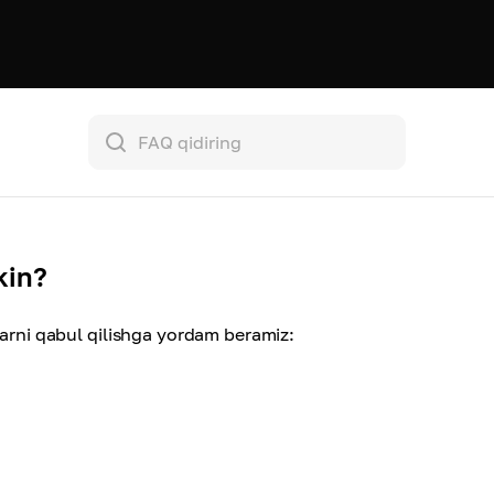
kin?
larni qabul qilishga yordam beramiz: