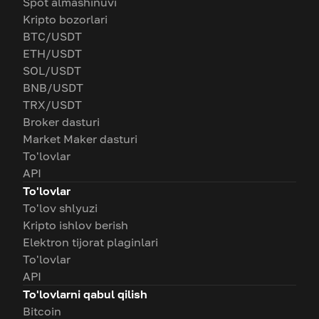
Spot almashinuvi
Kripto bozorlari
BTC/USDT
ETH/USDT
SOL/USDT
BNB/USDT
TRX/USDT
Broker dasturi
Market Maker dasturi
To'lovlar
API
To'lovlar
To'lov shlyuzi
Kripto ishlov berish
Elektron tijorat plaginlari
To'lovlar
API
To'lovlarni qabul qilish
Bitcoin