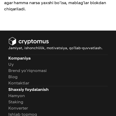
agar hamma narsa yaxshi bo'lsa, mablag'lar blokdan
chiqariladi.
Jamiyat, ishonchlilik, motivatsiya, qo'llab-quvvatlash.
Kompaniya
Uy
Brend yo'riqnomasi
Blog
Kontaktlar
Shaxsiy foydalanish
Hamyon
Staking
Konverter
Ishlab topmoq