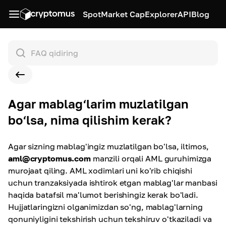
Spot
Market Cap
Explorer
API
Blog
Agar mablag‘larim muzlatilgan
bo‘lsa, nima qilishim kerak?
Agar sizning mablag'ingiz muzlatilgan bo'lsa, iltimos,
aml@cryptomus.com
manzili orqali AML guruhimizga
murojaat qiling. AML xodimlari uni ko'rib chiqishi
uchun tranzaksiyada ishtirok etgan mablag'lar manbasi
haqida batafsil ma'lumot berishingiz kerak bo'ladi.
Hujjatlaringizni olganimizdan so'ng, mablag'larning
qonuniyligini tekshirish uchun tekshiruv o'tkaziladi va