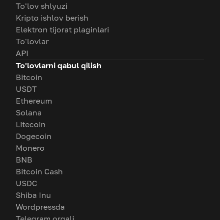
To'lov shlyuzi
Kripto ishlov berish
Elektron tijorat plaginlari
To'lovlar
API
To'lovlarni qabul qilish
Bitcoin
USDT
Ethereum
Solana
Litecoin
Dogecoin
Monero
BNB
Bitcoin Cash
USDC
Shiba Inu
Wordpressda
Telegram orqali