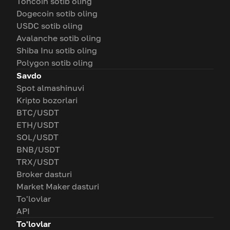
Toncoin sotib oling
Dogecoin sotib oling
USDC sotib oling
Avalanche sotib oling
Shiba Inu sotib oling
Polygon sotib oling
Savdo
Spot almashinuvi
Kripto bozorlari
BTC/USDT
ETH/USDT
SOL/USDT
BNB/USDT
TRX/USDT
Broker dasturi
Market Maker dasturi
To'lovlar
API
To'lovlar