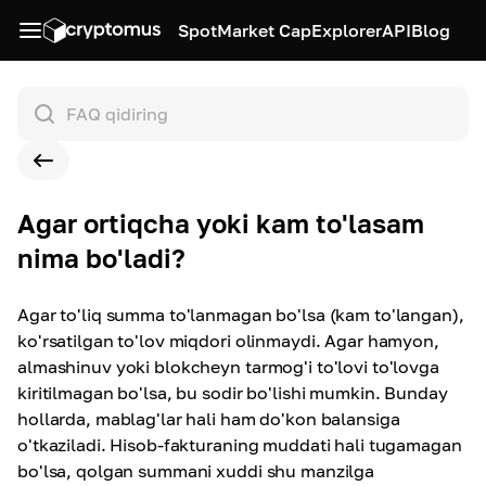
Spot
Market Cap
Explorer
API
Blog
Agar ortiqcha yoki kam to'lasam
nima bo'ladi?
Agar to'liq summa to'lanmagan bo'lsa (kam to'langan),
ko'rsatilgan to'lov miqdori olinmaydi. Agar hamyon,
almashinuv yoki blokcheyn tarmog'i to'lovi to'lovga
kiritilmagan bo'lsa, bu sodir bo'lishi mumkin. Bunday
hollarda, mablag'lar hali ham do'kon balansiga
o'tkaziladi. Hisob-fakturaning muddati hali tugamagan
bo'lsa, qolgan summani xuddi shu manzilga