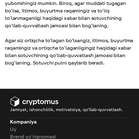
yuborishingiz mumkin. Biroq, agar muddati tugagan
bo'lsa, iltimos, buyurtma raqamingiz va to'liq
to'lanmaganligi haqidagi xabar bilan sotuvchining
qo'llab-quvvatlash jamoasi bilan bog'laning.
Agar siz ortiqcha to'lagan bo'lsangiz, iltimos, buyurtma
raqamingiz va ortiqcha to'laganligingiz haqidagi xabar
bilan sotuvchining qo'llab-quvvatlash jamoasi bilan
bog'laning. Sotuvchi pulni qaytarib beradi.
Jamiyat, ishonchlilik, motivatsiya, qo'llab-quvvatlash.
Kompaniya
Uy
Brend yo'riqnomasi