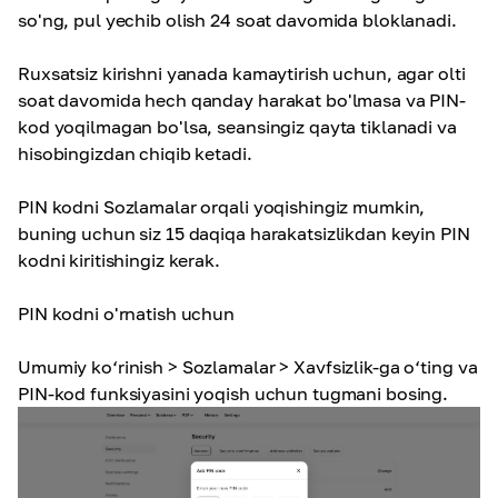
so'ng, pul yechib olish 24 soat davomida bloklanadi.
Ruxsatsiz kirishni yanada kamaytirish uchun, agar olti
soat davomida hech qanday harakat bo'lmasa va PIN-
kod yoqilmagan bo'lsa, seansingiz qayta tiklanadi va
hisobingizdan chiqib ketadi.
PIN kodni Sozlamalar orqali yoqishingiz mumkin,
buning uchun siz 15 daqiqa harakatsizlikdan keyin PIN
kodni kiritishingiz kerak.
PIN kodni o'rnatish uchun
Umumiy ko‘rinish > Sozlamalar > Xavfsizlik-ga o‘ting va
PIN-kod funksiyasini yoqish uchun tugmani bosing.