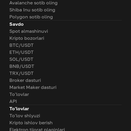
Avalanche sotib oling
Shiba Inu sotib oling
Polygon sotib oling
Savdo
Spot almashinuvi
Kripto bozorlari
BTC/USDT
ETH/USDT
SOL/USDT
BNB/USDT
TRX/USDT
Broker dasturi
Market Maker dasturi
To'lovlar
API
To'lovlar
To'lov shlyuzi
Kripto ishlov berish
Elektron tijorat plaginlari