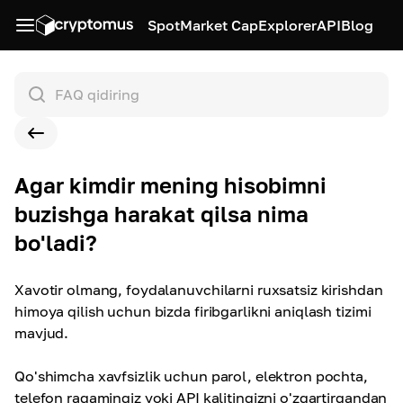
Spot
Market Cap
Explorer
API
Blog
Agar kimdir mening hisobimni
buzishga harakat qilsa nima
bo'ladi?
Xavotir olmang, foydalanuvchilarni ruxsatsiz kirishdan
himoya qilish uchun bizda firibgarlikni aniqlash tizimi
mavjud.
Qo'shimcha xavfsizlik uchun parol, elektron pochta,
telefon raqamingiz yoki API kalitingizni o'zgartirgandan