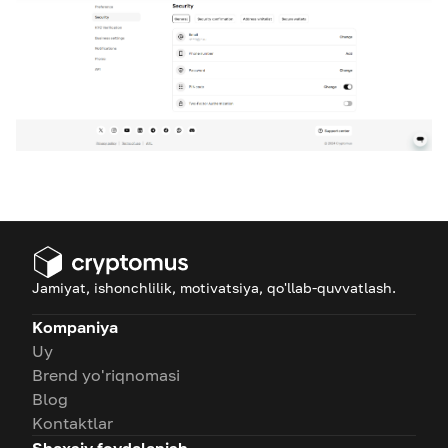
Jamiyat, ishonchlilik, motivatsiya, qo'llab-quvvatlash.
Kompaniya
Uy
Brend yo'riqnomasi
Blog
Kontaktlar
Shaxsiy foydalanish