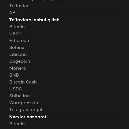
To'lovlar
API
To'lovlarni qabul qilish
Bitcoin
USDT
Ethereum
Solana
Litecoin
Dogecoin
Monero
BNB
Bitcoin Cash
USDC
Shiba Inu
Wordpressda
Telegram orqali
Narxlar bashorati
Bitcoin