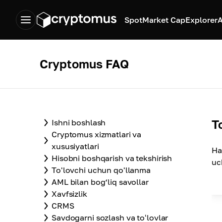
Spot
Market Cap
Explorer
A
Cryptomus FAQ
T
Ishni boshlash
Cryptomus xizmatlari va
xususiyatlari
Ha
Hisobni boshqarish va tekshirish
uc
To'lovchi uchun qo'llanma
AML bilan bog‘liq savollar
Xavfsizlik
CRMS
Savdogarni sozlash va toʻlovlar