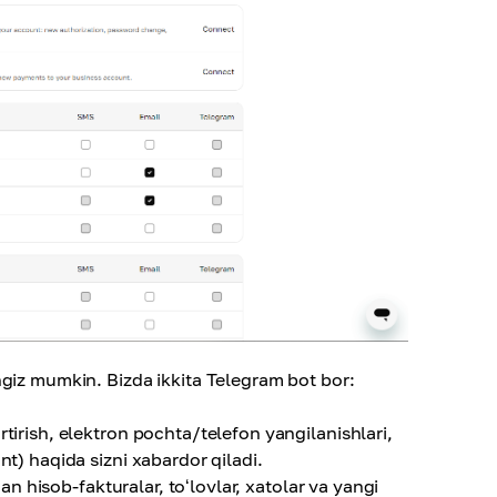
ngiz mumkin. Bizda ikkita Telegram bot bor:
gartirish, elektron pochta/telefon yangilanishlari,
nt) haqida sizni xabardor qiladi.
an hisob-fakturalar, toʻlovlar, xatolar va yangi