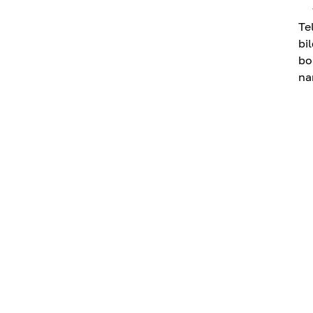
Te
bi
bo
na