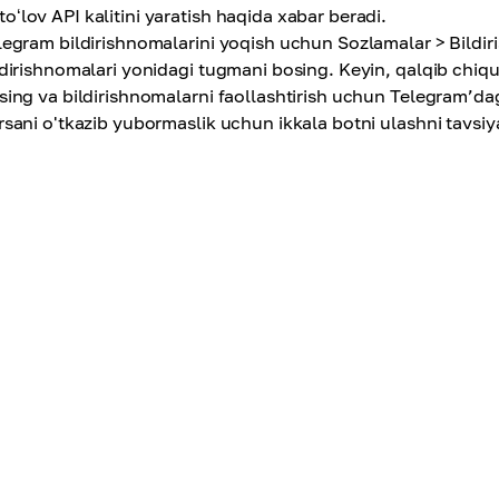
toʻlov API kalitini yaratish haqida xabar beradi.
legram bildirishnomalarini yoqish uchun Sozlamalar > Bildir
ldirishnomalari yonidagi tugmani bosing. Keyin, qalqib chi
sing va bildirishnomalarni faollashtirish uchun Telegram’da
rsani o'tkazib yubormaslik uchun ikkala botni ulashni tavsiy