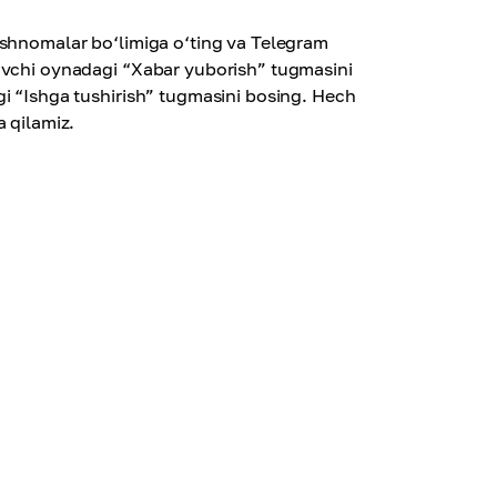
ishnomalar bo‘limiga o‘ting va Telegram
quvchi oynadagi “Xabar yuborish” tugmasini
gi “Ishga tushirish” tugmasini bosing. Hech
a qilamiz.