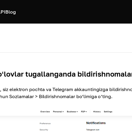
PI
Blog
oʻlovlar tugallanganda bildirishnomala
, siz elektron pochta va Telegram akkauntingizga bildirish
hun Sozlamalar > Bildirishnomalar bo‘limiga o‘ting.