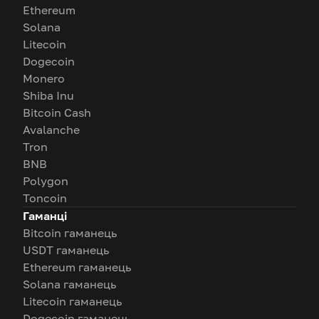
Ethereum
Solana
Litecoin
Dogecoin
Monero
Shiba Inu
Bitcoin Cash
Avalanche
Tron
BNB
Polygon
Toncoin
Гаманці
Bitcoin гаманець
USDT гаманець
Ethereum гаманець
Solana гаманець
Litecoin гаманець
Dogecoin гаманець