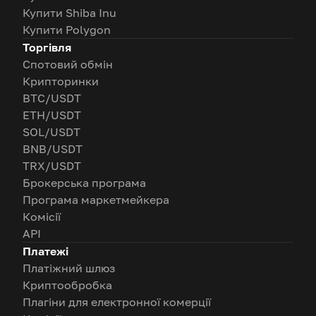
Купити Shiba Inu
Купити Polygon
Торгівля
Спотовий обмін
Крипторинки
BTC/USDT
ETH/USDT
SOL/USDT
BNB/USDT
TRX/USDT
Брокерська програма
Програма маркетмейкера
Комісії
API
Платежі
Платіжний шлюз
Криптообробка
Плагіни для електронної комерції