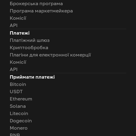
Брокерська програма
Програма маркетмейкера
Комісії
API
Платежі
Платіжний шлюз
Криптообробка
Плагіни для електронної комерції
Комісії
API
Приймати платежі
Bitcoin
USDT
Ethereum
Solana
Litecoin
Dogecoin
Monero
BNB