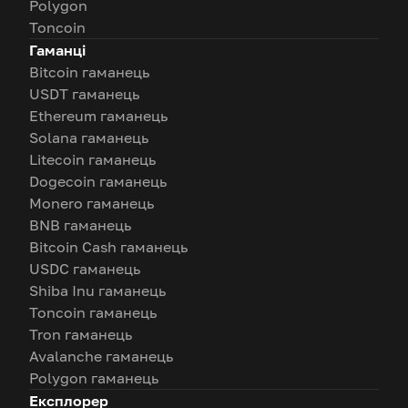
Polygon
Toncoin
Гаманці
Bitcoin гаманець
USDT гаманець
Ethereum гаманець
Solana гаманець
Litecoin гаманець
Dogecoin гаманець
Monero гаманець
BNB гаманець
Bitcoin Cash гаманець
USDC гаманець
Shiba Inu гаманець
Toncoin гаманець
Tron гаманець
Avalanche гаманець
Polygon гаманець
Експлорер