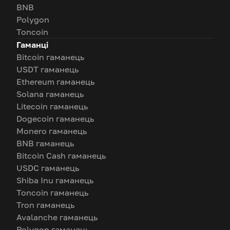
BNB
Polygon
Toncoin
Гаманці
Bitcoin гаманець
USDT гаманець
Ethereum гаманець
Solana гаманець
Litecoin гаманець
Dogecoin гаманець
Monero гаманець
BNB гаманець
Bitcoin Cash гаманець
USDC гаманець
Shiba Inu гаманець
Toncoin гаманець
Tron гаманець
Avalanche гаманець
Polygon гаманець