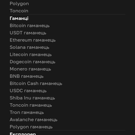
Polygon
Toncoin
Гаманці
Bitcoin гаманець
USDT гаманець
Ethereum гаманець
Solana гаманець
Litecoin гаманець
Dogecoin гаманець
Monero гаманець
BNB гаманець
Bitcoin Cash гаманець
USDC гаманець
Shiba Inu гаманець
Toncoin гаманець
Tron гаманець
Avalanche гаманець
Polygon гаманець
Експлорер