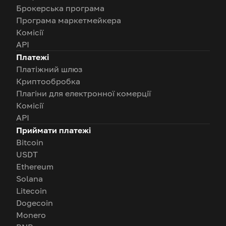
Брокерська програма
Програма маркетмейкера
Комісії
API
Платежі
Платіжний шлюз
Криптообробка
Плагіни для електронної комерції
Комісії
API
Приймати платежі
Bitcoin
USDT
Ethereum
Solana
Litecoin
Dogecoin
Monero