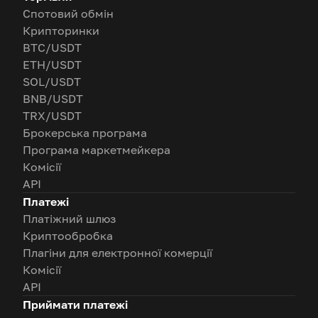
Спотовий обмін
Крипторинки
BTC/USDT
ETH/USDT
SOL/USDT
BNB/USDT
TRX/USDT
Брокерська програма
Програма маркетмейкера
Комісії
API
Платежі
Платіжний шлюз
Криптообробка
Плагіни для електронної комерції
Комісії
API
Приймати платежі